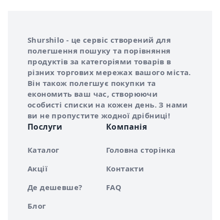
Інформація про Shurshilo та корисні посилання
Про сервіс Shurshilo
Shurshilo - це сервіс створений для
полегшення пошуку та порівняння
продуктів за категоріями товарів в
різних торгових мережах вашого міста.
Він також полегшує покупки та
економить ваш час, створюючи
особисті списки на кожен день. З нами
ви не пропустите жодної дрібниці!
Послуги
Компанія
Каталог
Головна сторінка
Акції
Контакти
Де дешевше?
FAQ
Блог