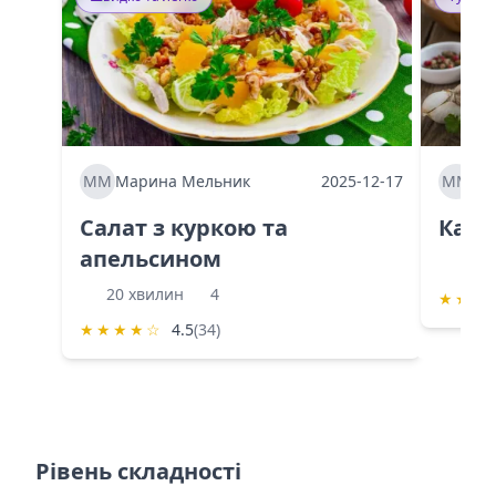
ММ
Марина Мельник
2025-12-17
ММ
Ма
Салат з куркою та
Каба
апельсином
60 
20 хвилин
4
★
★
★
★
★
★
★
☆
4.5
(34)
Рівень складності