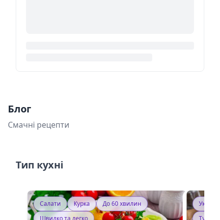
Блог
Смачні рецепти
Тип кухні
Салати
Курка
До 60 хвилин
Україн
Швидко та легко
Тушку