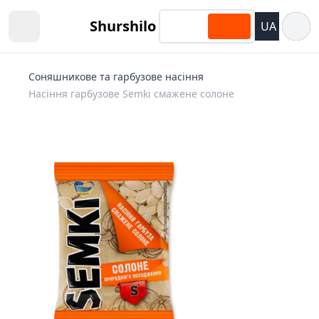
Відкри
Shurshilo
UA
Open sidebar
Соняшникове та гарбузове насіння
Насіння гарбузове Semki смажене солоне