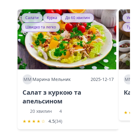
Салати
Курка
До 60 хвилин
Україн
Швидко та легко
Тушку
ММ
Марина Мельник
2025-12-17
ММ
Ма
Салат з куркою та
Каба
апельсином
60 
20 хвилин
4
★
★
★
★
★
★
★
☆
4.5
(34)