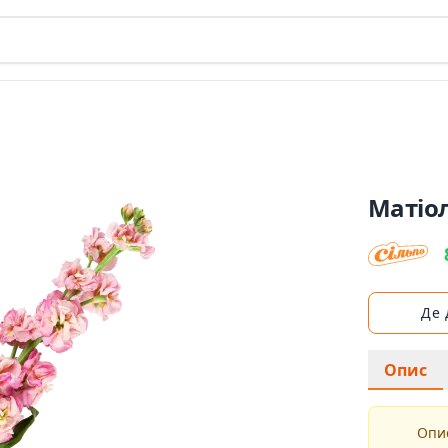
Матіо
Де
Опис
Опис