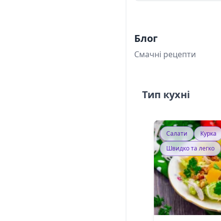
Блог
Смачні рецепти
Тип кухні
Салати
Курка
Швидко та легко