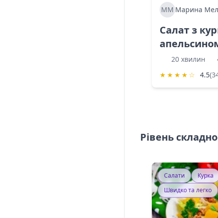
ММ
Марина Мел
Салат з ку
апельсино
20 хвилин
★
★
★
★
☆
4.5
(3
Рівень складно
Салати
Курка
Швидко та легко