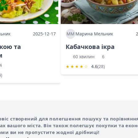
ьник
2025-12-17
ММ
Марина Мельник
ркою та
Кабачкова ікра
м
60 хвилин
6
4
★
★
★
★
☆
4.6
(28)
4)
Shurshilo та корисні посилання
hilo
сервіс створений для полегшення пошуку та порівняння
х вашого міста. Він також полегшує покупки та еко
ами ви не пропустите жодної дрібниці!