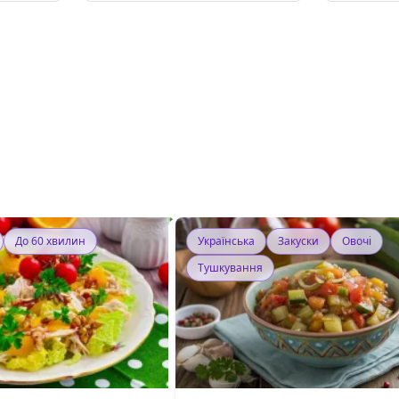
До 60 хвилин
Українська
Закуски
Овочі
Тушкування