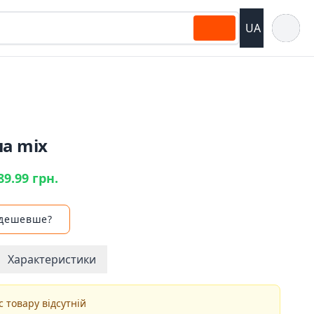
Відкрит
UA
ла mix
89.99 грн.
 дешевше?
Характеристики
 товару відсутній