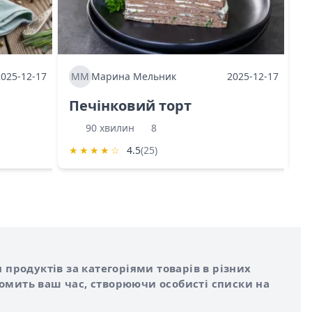
2025-12-17
ММ
Марина Мельник
2025-12-17
М
Печінковий торт
К
90 хвилин
8
★
★
★
★
☆
4.5
(25)
★
 продуктів за категоріями товарів в різних
номить ваш час, створюючи особисті списки на