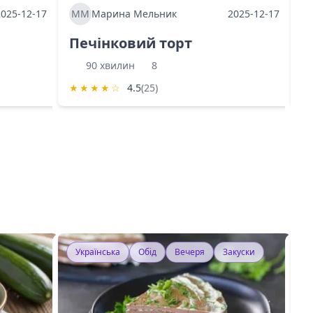
2025-12-17
ММ
Марина Мельник
2025-12-17
М
Печінковий торт
К
90 хвилин
8
★
★
★
★
☆
4.5
(25)
★
Українська
Обід
Вечеря
Закуски
У