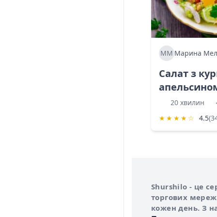
ММ
Марина Мел
Салат з ку
апельсино
20 хвилин
★
★
★
★
☆
4.5
(3
Інформація про 
Про сервіс Shurs
Shurshilo - це 
торгових мережа
кожен день. З н