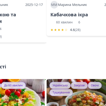
ьник
2025-12-17
ММ
Марина Мельник
ркою та
Кабачкова ікра
м
60 хвилин
6
4
★
★
★
★
☆
4.6
(28)
4)
сті
До 60 хвилин
Українська
Закуски
Овочі
Тушкування