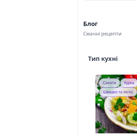
Блог
Смачні рецепти
Тип кухні
Салати
Курка
Швидко та легко