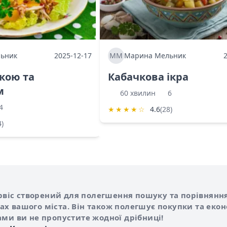
ьник
2025-12-17
ММ
Марина Мельник
ркою та
Кабачкова ікра
м
60 хвилин
6
4
★
★
★
★
☆
4.6
(28)
4)
Shurshilo та корисні посилання
hilo
сервіс створений для полегшення пошуку та порівняння
х вашого міста. Він також полегшує покупки та еко
ами ви не пропустите жодної дрібниці!