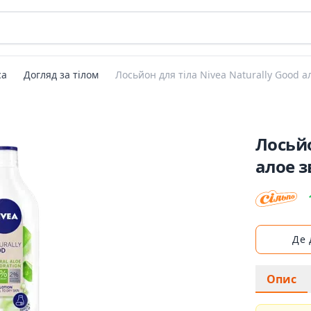
са
Догляд за тілом
Лосьйон для тіла Nivea Naturally Good
Лосьйо
алое 
Де
Опис