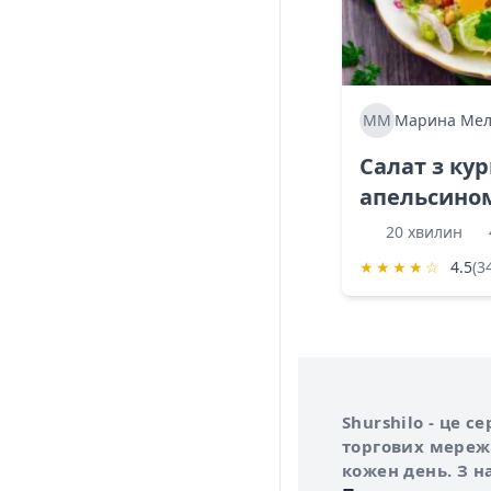
ММ
Марина Мел
Салат з ку
апельсино
20 хвилин
★
★
★
★
☆
4.5
(3
Інформація про 
Про сервіс Shurs
Shurshilo - це 
торгових мережа
кожен день. З н