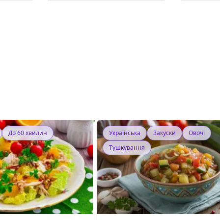
До 60 хвилин
Українська
Закуски
Овочі
Тушкування