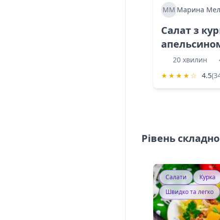
ММ
Марина Мел
Салат з ку
апельсино
20 хвилин
★
★
★
★
☆
4.5
(3
Рівень складно
Салати
Курка
Швидко та легко