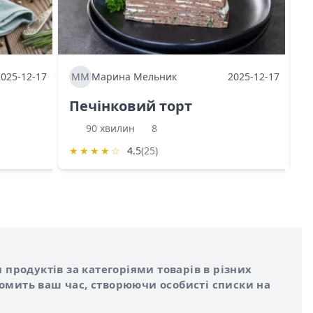
2025-12-17
ММ
Марина Мельник
2025-12-17
М
Печінковий торт
К
90 хвилин
8
★
★
★
★
☆
4.5
(25)
★
 продуктів за категоріями товарів в різних
номить ваш час, створюючи особисті списки на