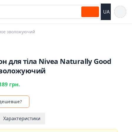
Відкрит
UA
 алое зволожуючий
н для тіла Nivea Naturally Good
зволожуючий
189 грн.
 дешевше?
Характеристики