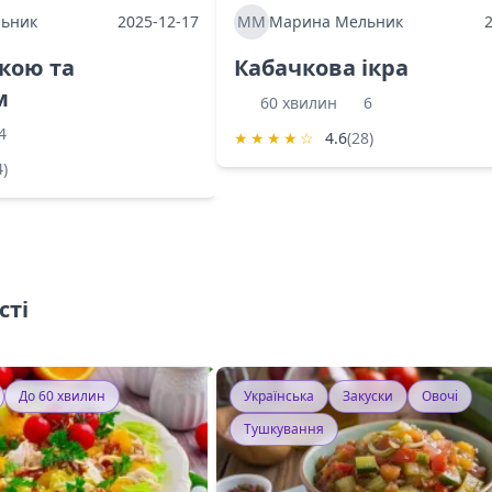
ьник
2025-12-17
ММ
Марина Мельник
ркою та
Кабачкова ікра
м
60 хвилин
6
4
★
★
★
★
☆
4.6
(28)
4)
сті
До 60 хвилин
Українська
Закуски
Овочі
Тушкування