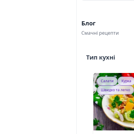
Блог
Смачні рецепти
Тип кухні
Салати
Курка
Швидко та легко