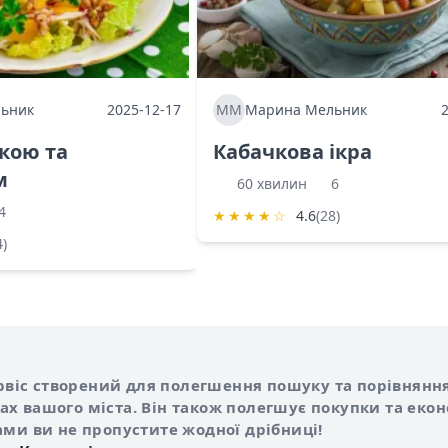
ьник
2025-12-17
ММ
Марина Мельник
ркою та
Кабачкова ікра
м
60 хвилин
6
4
★
★
★
★
☆
4.6
(28)
4)
Shurshilo та корисні посилання
hilo
сервіс створений для полегшення пошуку та порівняння
х вашого міста. Він також полегшує покупки та еко
ами ви не пропустите жодної дрібниці!