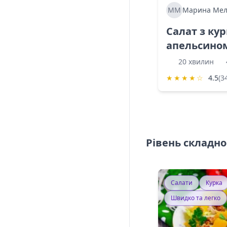
ММ
Марина Мел
Салат з ку
апельсино
20 хвилин
★
★
★
★
☆
4.5
(3
Рівень складно
Салати
Курка
Швидко та легко