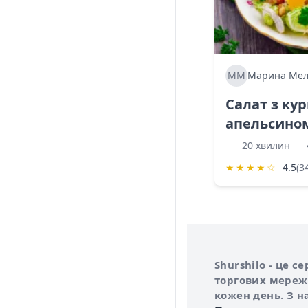
ММ
Марина Мел
Салат з ку
апельсино
20 хвилин
★
★
★
★
☆
4.5
(3
Інформація про 
Про сервіс Shurs
Shurshilo - це 
торгових мережа
кожен день. З н