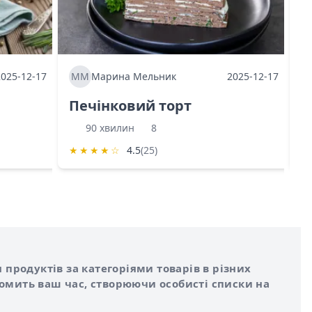
2025-12-17
ММ
Марина Мельник
2025-12-17
М
Печінковий торт
К
90 хвилин
8
★
★
★
★
☆
4.5
(25)
★
 продуктів за категоріями товарів в різних
номить ваш час, створюючи особисті списки на