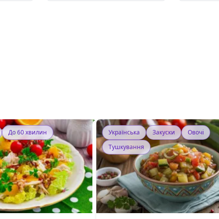
До 60 хвилин
Українська
Закуски
Овочі
Тушкування