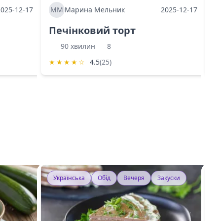
2025-12-17
ММ
Марина Мельник
2025-12-17
М
Печінковий торт
К
90 хвилин
8
★
★
★
★
☆
4.5
(25)
★
Українська
Обід
Вечеря
Закуски
У