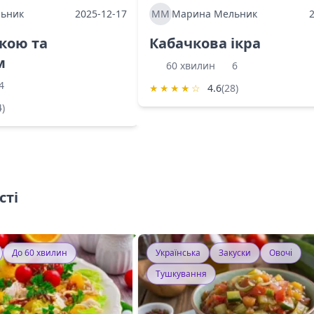
ьник
2025-12-17
ММ
Марина Мельник
ркою та
Кабачкова ікра
м
60 хвилин
6
4
★
★
★
★
☆
4.6
(28)
4)
сті
До 60 хвилин
Українська
Закуски
Овочі
Тушкування