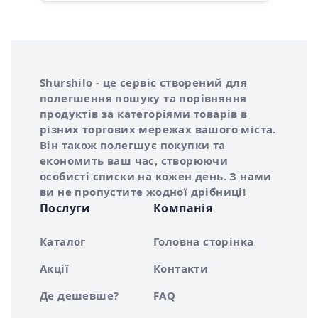
Інформація про Shurshilo та корисні посилання
Про сервіс Shurshilo
Shurshilo - це сервіс створений для
полегшення пошуку та порівняння
продуктів за категоріями товарів в
різних торгових мережах вашого міста.
Він також полегшує покупки та
економить ваш час, створюючи
особисті списки на кожен день. З нами
ви не пропустите жодної дрібниці!
Послуги
Компанія
Каталог
Головна сторінка
Акції
Контакти
Де дешевше?
FAQ