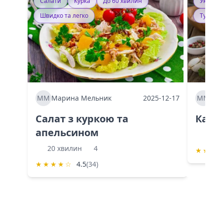
Салати
Курка
До 60 хвилин
Україн
Швидко та легко
Тушку
ММ
Марина Мельник
2025-12-17
ММ
Ма
Салат з куркою та
Каба
апельсином
60 
20 хвилин
4
★
★
★
★
★
★
★
☆
4.5
(34)