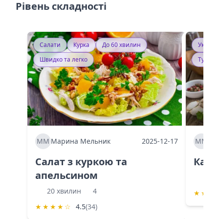
Рівень складності
Салати
Курка
До 60 хвилин
Україн
Швидко та легко
Тушку
ММ
Марина Мельник
2025-12-17
ММ
Ма
Салат з куркою та
Каба
апельсином
60 
20 хвилин
4
★
★
★
★
★
★
★
☆
4.5
(34)