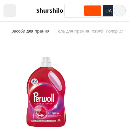
Відкри
Shurshilo
UA
Open sidebar
Засоби для прання
Гель для прання Perwoll Колор 3л