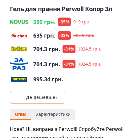
Гель для прання Perwoll Колор 3л
599 грн.
-35%
919 грн.
635 грн.
-28%
887.9 грн.
704.3 грн.
-31%
1024.5 грн.
704.3 грн.
-31%
1024.5 грн.
995.34 грн.
Де дешевше?
Опис
Характеристики
Нова? Ні, випрана з Perwoll! Спробуйте Perwoll
для кольорових речей з інноваційною