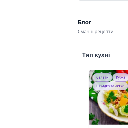
Блог
Смачні рецепти
Тип кухні
Салати
Курка
Швидко та легко