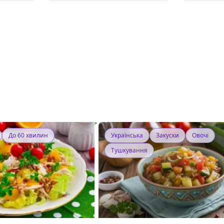
До 60 хвилин
Українська
Закуски
Овочі
Тушкування