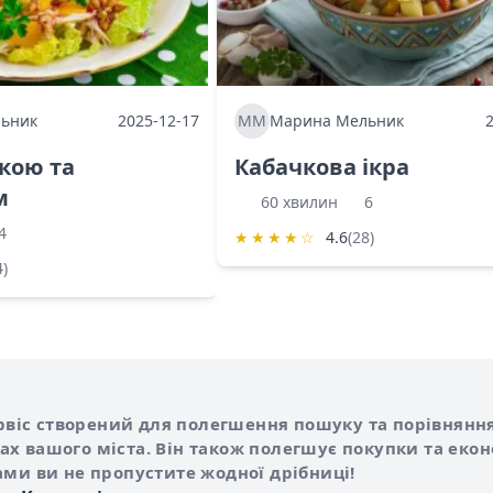
ьник
2025-12-17
ММ
Марина Мельник
ркою та
Кабачкова ікра
м
60 хвилин
6
4
★
★
★
★
☆
4.6
(28)
4)
Shurshilo та корисні посилання
hilo
сервіс створений для полегшення пошуку та порівняння
х вашого міста. Він також полегшує покупки та еко
ами ви не пропустите жодної дрібниці!