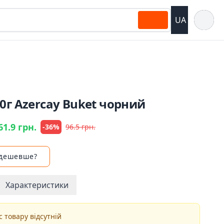
Відкрит
UA
0г Azercay Buket чорний
61.9 грн.
-36%
96.5 грн.
 дешевше?
Характеристики
 товару відсутній