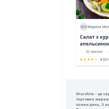
ММ
Марина Мел
Салат з ку
апельсино
20 хвилин
★
★
★
★
☆
4.5
(3
Інформація про 
Про сервіс Shurs
Shurshilo - це 
торгових мережа
кожен день. З н