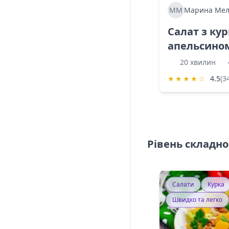
ММ
Марина Мел
Салат з ку
апельсино
20 хвилин
★
★
★
★
☆
4.5
(3
Рівень складно
Салати
Курка
Швидко та легко