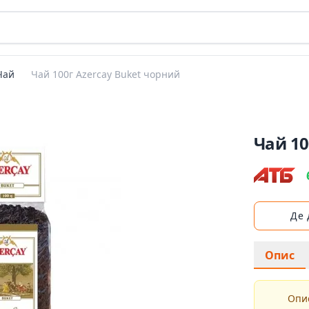
Чай
Чай 100г Azercay Buket чорний
Чай 10
Де
Опис
Опис