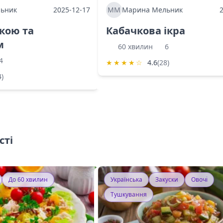
ьник
2025-12-17
ММ
Марина Мельник
ркою та
Кабачкова ікра
м
60 хвилин
6
4
★
★
★
★
☆
4.6
(28)
4)
сті
До 60 хвилин
Українська
Закуски
Овочі
Тушкування