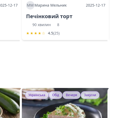
2025-12-17
ММ
Марина Мельник
2025-12-17
М
Печінковий торт
К
90 хвилин
8
★
★
★
★
☆
4.5
(25)
★
Українська
Обід
Вечеря
Закуски
У