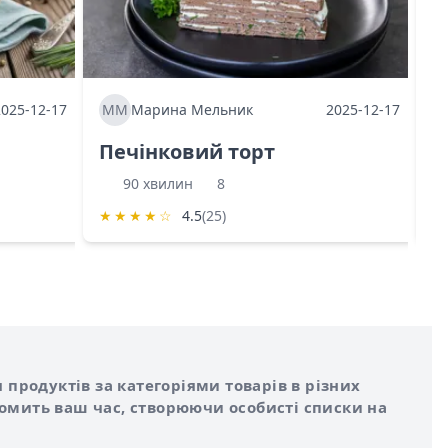
2025-12-17
ММ
Марина Мельник
2025-12-17
М
Печінковий торт
К
90 хвилин
8
★
★
★
★
☆
4.5
(25)
★
 продуктів за категоріями товарів в різних
номить ваш час, створюючи особисті списки на