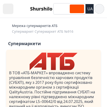
Відкри
Shurshilo
UA
Open sidebar
Мережа супермаркетів АТБ
Супермаркет Супермаркет АТБ №916
Супермаркети
В ТОВ «АТБ-МАРКЕТ» впроваджено систему
управління безпечністю харчових продуктів
(СУБХП), яку з 2017 року було сертифіковано
міжнародним органом з сертифікації
QalityAustria. Постійне підтримання СУБХП на
належному рівні підтверджено міжнародним
сертифікатом LS–00642/0 від 24.07.2025, який
виданий на її відповідність вимогам ISO