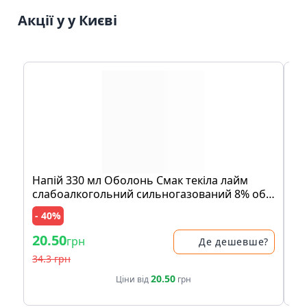
Акції у у Києві
Нaпій 330 мл Обoлoнь Смaк текіла лaйм
Мо
слaбoaлкoгoльний сильнoгaзoвaний 8% oб
су
ск/бут
- 40%
20.50
16
грн
Де дешевше?
34.3 грн
20.50
Ціни від
грн