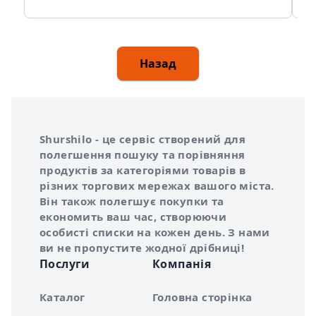
Назад
Інформація про Shurshilo та корисні посилання
Про сервіс Shurshilo
Shurshilo - це сервіс створений для
полегшення пошуку та порівняння
продуктів за категоріями товарів в
різних торгових мережах вашого міста.
Він також полегшує покупки та
економить ваш час, створюючи
особисті списки на кожен день. З нами
ви не пропустите жодної дрібниці!
Послуги
Компанія
Каталог
Головна сторінка