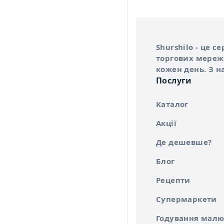
Інформація про 
Про сервіс Shurs
Shurshilo - це 
торгових мережа
кожен день. З н
Послуги
Каталог
Акції
Де дешевше?
Блог
Рецепти
Супермаркети
Годування малю