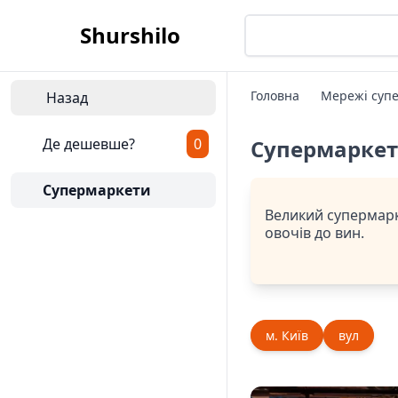
Shurshilo
Головна
Мережі супе
Назад
Де дешевше?
0
Супермарке
Супермаркети
Великий супермарке
овочів до вин.
м. Київ
вул