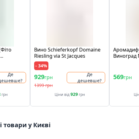
(Фіто
Вино Schieferkopf Domaine
Аромадиф
Riesling via St Jacques
Виноград
- 34%
Де
Де
929
569
грн
грн
дешевше?
дешевше?
1399 грн
8
929
грн
Ціни від
грн
Ці
 товари у Києві