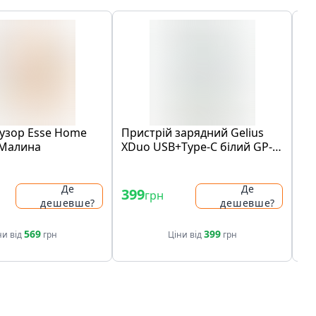
узор Esse Home
Пристрій зарядний Gelius
Ви
 Малина
XDuo USB+Type-C білий GP-
HC014
Де
Де
399
1
грн
дешевше?
дешевше?
569
399
ни від
грн
Ціни від
грн