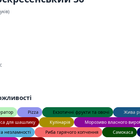
уків)
:
ожливості
ератор
Pizza
Екзотичні фрукти та овочі
Жива р
яса для шашлику
Кулінарія
Морозиво власного виро
та незламності
Риба гарячого копчення
Самокаса