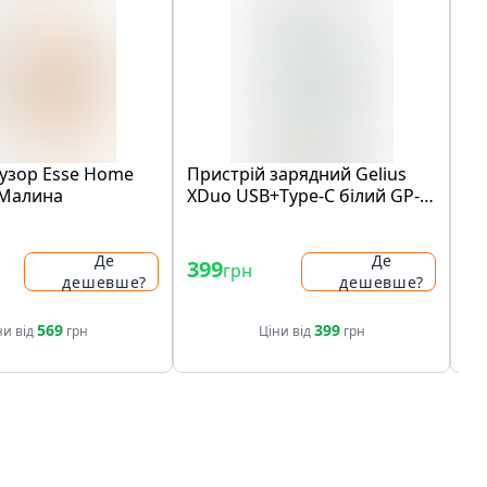
узор Esse Home
Пристрій зарядний Gelius
Ви
 Малина
XDuo USB+Type-C білий GP-
HC014
Де
Де
399
1
грн
дешевше?
дешевше?
569
399
ни від
грн
Ціни від
грн