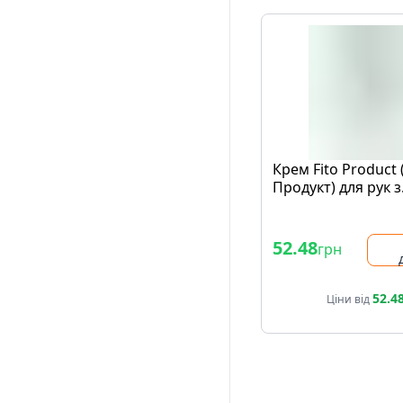
Крем Fito Product 
Продукт) для рук з
Гліцеріном 100 мл
52.48
грн
52.4
Ціни від