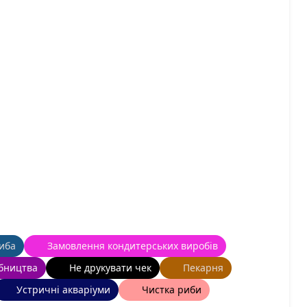
иба
Замовлення кондитерських виробів
бництва
Не друкувати чек
Пекарня
Устричні акваріуми
Чистка риби