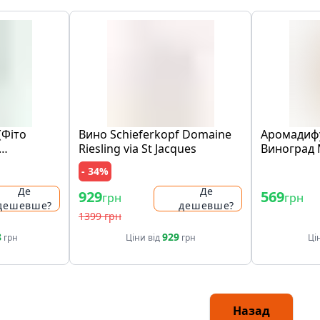
(Фіто
Вино Schieferkopf Domaine
Аромадиф
Riesling via St Jacques
Виноград
- 34%
Де
Де
929
569
грн
грн
дешевше?
дешевше?
1399 грн
8
929
грн
Ціни від
грн
Ці
Назад