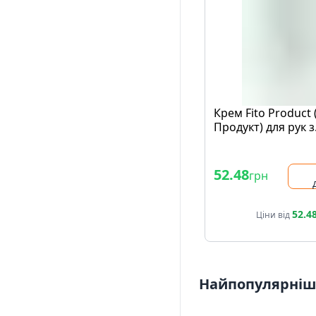
Крем Fito Product 
Продукт) для рук з
Гліцеріном 100 мл
52.48
грн
52.4
Ціни від
Найпопулярніші