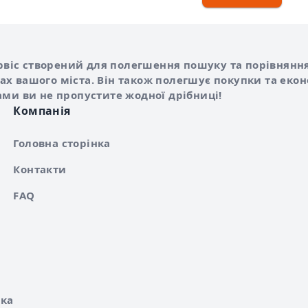
Shurshilo та корисні посилання
hilo
сервіс створений для полегшення пошуку та порівняння
х вашого міста. Він також полегшує покупки та еко
ами ви не пропустите жодної дрібниці!
Компанія
Головна сторінка
Контакти
FAQ
ка