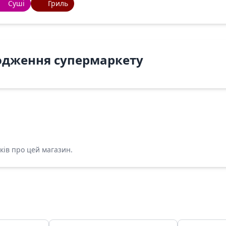
Суші
Гриль
одження супермаркету
ків про цей магазин.