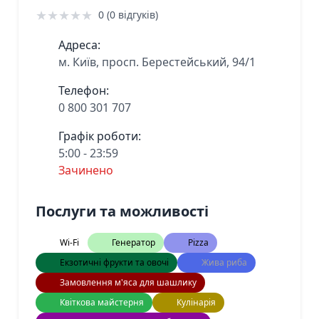
★
★
★
★
★
0 (0 відгуків)
Адреса:
м. Київ, просп. Берестейський, 94/1
Телефон:
0 800 301 707
Графік роботи:
5:00 - 23:59
Зачинено
Послуги та можливості
Wi-Fi
Генератор
Pizza
Екзотичні фрукти та овочі
Жива риба
Замовлення м'яса для шашлику
Квіткова майстерня
Кулінарія