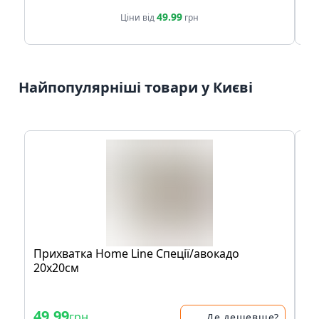
49.99
Ціни від
грн
Найпопулярніші товари у Києві
Прихватка Home Line Спеції/авокадо
Ко
20х20см
Ав
Fo
49.99
6
грн
Де дешевше?