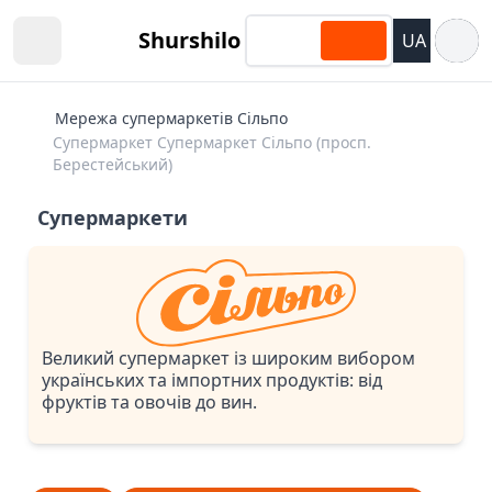
Відкри
Shurshilo
UA
Open sidebar
Мережа супермаркетів Сільпо
Супермаркет Супермаркет Сiльпо (просп.
Берестейський)
Супермаркети
Великий супермаркет із широким вибором
українських та імпортних продуктів: від
фруктів та овочів до вин.