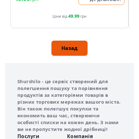
49.99
Ціни від
грн
Назад
Інформація про Shurshilo та корисні посилання
Про сервіс Shurshilo
Shurshilo - це сервіс створений для
полегшення пошуку та порівняння
продуктів за категоріями товарів в
різних торгових мережах вашого міста.
Він також полегшує покупки та
економить ваш час, створюючи
особисті списки на кожен день. З нами
ви не пропустите жодної дрібниці!
Послуги
Компанія