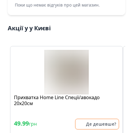
Поки що немає відгуків про цей магазин.
Акції у у Києві
Прихватка Home Line Спеції/авокадо
Ко
20х20см
Ав
Fo
49.99
6
грн
Де дешевше?