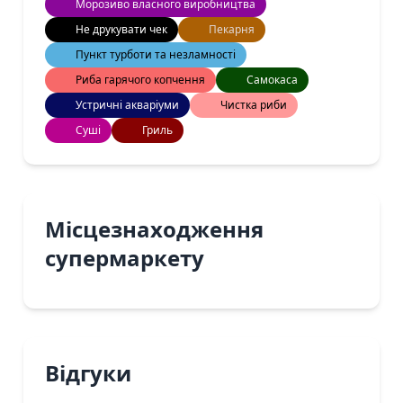
Морозиво власного виробництва
Не друкувати чек
Пекарня
Пункт турботи та незламності
Риба гарячого копчення
Самокаса
Устричні акваріуми
Чистка риби
Суші
Гриль
Місцезнаходження
супермаркету
Відгуки