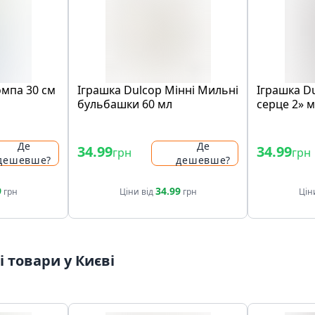
омпа 30 см
Іграшка Dulcop Мінні Мильні
Іграшка D
бульбашки 60 мл
серце 2» 
60 мл
Де
Де
34.99
34.99
грн
грн
дешевше?
дешевше?
9
34.99
грн
Ціни від
грн
Цін
 товари у Києві