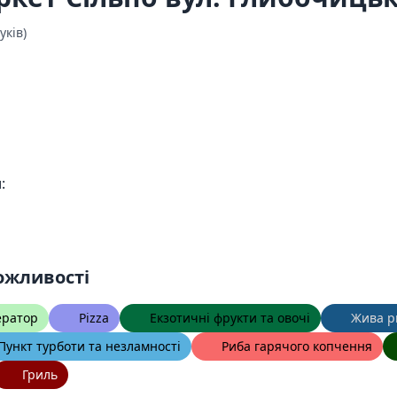
уків)
:
ожливості
ератор
Pizza
Екзотичні фрукти та овочі
Жива р
Пункт турботи та незламності
Риба гарячого копчення
Гриль