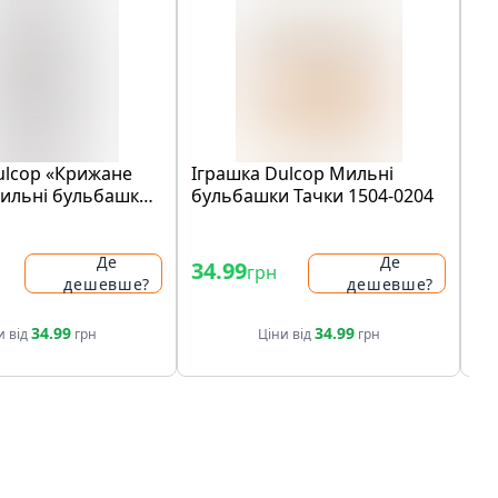
ulcop «Крижане
Іграшка Dulcop Мильні
Іг
мильні бульбашки
бульбашки Тачки 1504-0204
бу
Де
Де
34.99
34
грн
дешевше?
дешевше?
34.99
34.99
и від
грн
Ціни від
грн