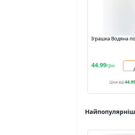
Іграшка Водяна п
44.99
грн
44.9
Ціни від
Найпопулярніші