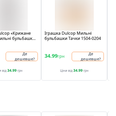
ulcop «Крижане
Іграшка Dulcop Мильні
Іг
мильні бульбашки
бульбашки Тачки 1504-0204
бу
Де
Де
34.99
34
грн
дешевше?
дешевше?
34.99
34.99
и від
грн
Ціни від
грн