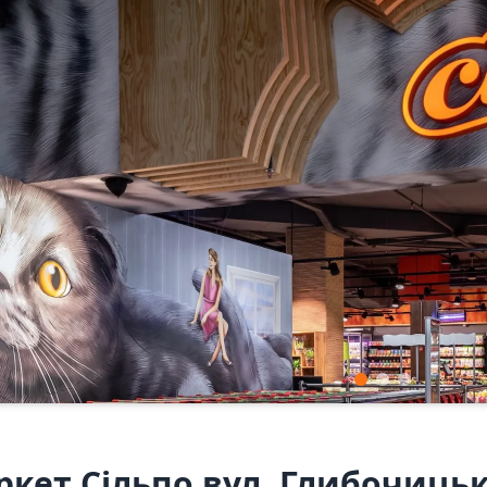
кет Сiльпо вул. Глибочицьк