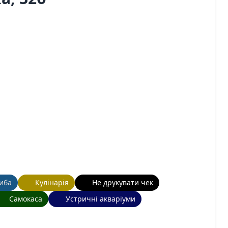
иба
Кулінарія
Не друкувати чек
Самокаса
Устричні акваріуми