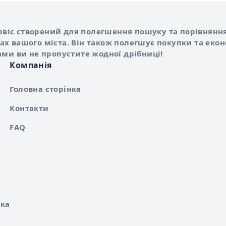
Shurshilo та корисні посилання
hilo
сервіс створений для полегшення пошуку та порівняння
х вашого міста. Він також полегшує покупки та еко
ами ви не пропустите жодної дрібниці!
Компанія
Головна сторінка
Контакти
FAQ
ка