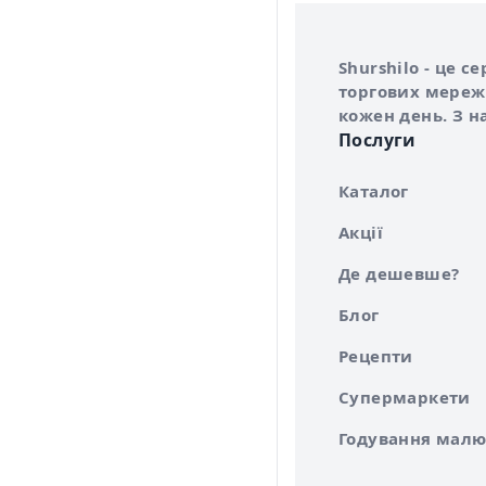
Інформація про 
Про сервіс Shurs
Shurshilo - це 
торгових мережа
кожен день. З н
Послуги
Каталог
Акції
Де дешевше?
Блог
Рецепти
Супермаркети
Годування малю