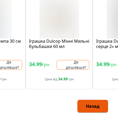
омпа 30 см
Іграшка Dulcop Мінні Мильні
Іграшка D
бульбашки 60 мл
серце 2» 
60 мл
Де
Де
34.99
34.99
грн
грн
дешевше?
дешевше?
9
34.99
грн
Ціни від
грн
Цін
Назад