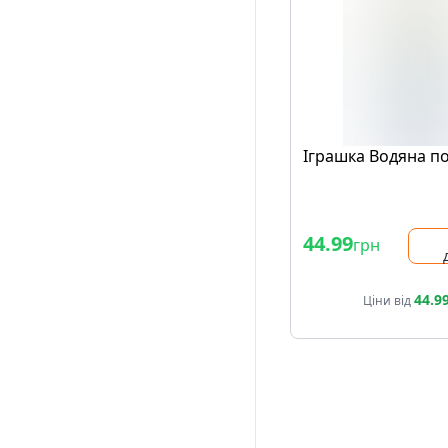
Іграшка Водяна п
44.99
грн
44.9
Ціни від