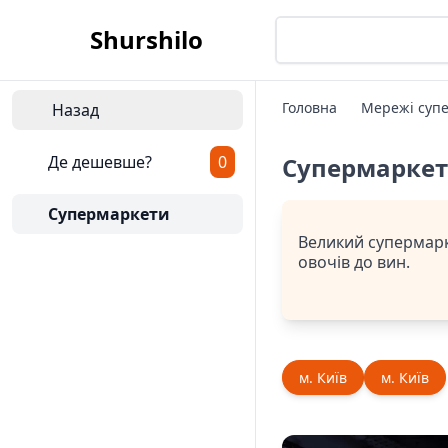
Shurshilo
Головна
Мережі супе
Назад
Де дешевше?
0
Супермарке
Супермаркети
Великий супермарке
овочів до вин.
м. Київ
м. Київ