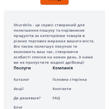
Інформація про Shurshilo та корисні посилання
Про сервіс Shurshilo
Shurshilo - це сервіс створений для
полегшення пошуку та порівняння
продуктів за категоріями товарів в
різних торгових мережах вашого міста.
Він також полегшує покупки та
економить ваш час, створюючи
особисті списки на кожен день. З нами
ви не пропустите жодної дрібниці!
Послуги
Компанія
Каталог
Головна сторінка
Акції
Контакти
Де дешевше?
FAQ
Блог