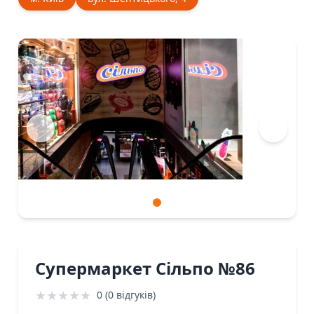
Супермаркет Сiльпо №86
★
★
★
★
★
0 (0 відгуків)