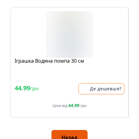
Іграшка Водяна помпа 30 см
Іг
бу
44.99
34
грн
Де дешевше?
44.99
Ціни від
грн
Назад