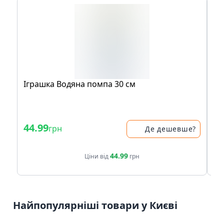
Іграшка Водяна помпа 30 см
Іг
бу
44.99
34
грн
Де дешевше?
44.99
Ціни від
грн
Найпопулярніші товари у Києві