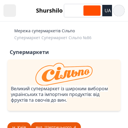
Відкри
Shurshilo
UA
Open sidebar
Мережа супермаркетів Сільпо
Супермаркет Супермаркет Сiльпо №86
Супермаркети
Великий супермаркет із широким вибором
українських та імпортних продуктів: від
фруктів та овочів до вин.
м. Київ
вул. Шептицького, 4