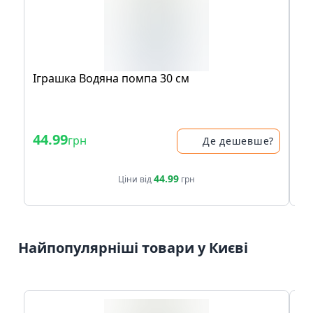
Іграшка Водяна помпа 30 см
Іг
мл
44.99
34
грн
Де дешевше?
44.99
Ціни від
грн
Найпопулярніші товари у Києві