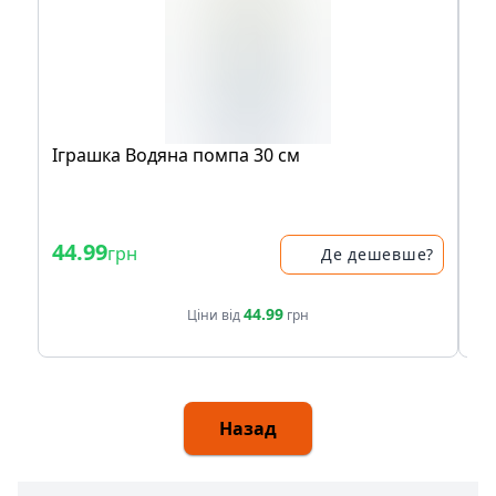
Іграшка Водяна помпа 30 см
Іг
мл
44.99
34
грн
Де дешевше?
44.99
Ціни від
грн
Назад