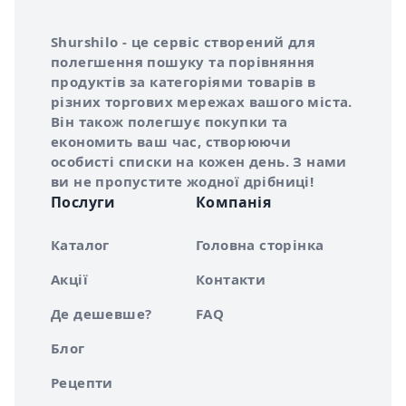
Інформація про Shurshilo та корисні посилання
Про сервіс Shurshilo
Shurshilo - це сервіс створений для
полегшення пошуку та порівняння
продуктів за категоріями товарів в
різних торгових мережах вашого міста.
Він також полегшує покупки та
економить ваш час, створюючи
особисті списки на кожен день. З нами
ви не пропустите жодної дрібниці!
Послуги
Компанія
Каталог
Головна сторінка
Акції
Контакти
Де дешевше?
FAQ
Блог
Рецепти