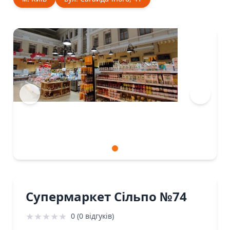
Супермаркет Сiльпо №74
★
★
★
★
★
0 (0 відгуків)