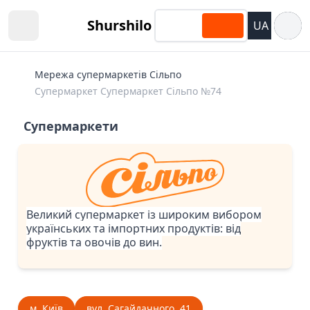
Відкри
Shurshilo
UA
Open sidebar
Мережа супермаркетів Сільпо
Супермаркет Супермаркет Сiльпо №74
Супермаркети
Великий супермаркет із широким вибором
українських та імпортних продуктів: від
фруктів та овочів до вин.
м. Київ
вул. Сагайдачного, 41