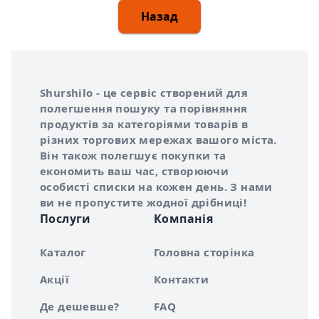
Назад
Інформація про Shurshilo та корисні посилання
Про сервіс Shurshilo
Shurshilo - це сервіс створений для
полегшення пошуку та порівняння
продуктів за категоріями товарів в
різних торгових мережах вашого міста.
Він також полегшує покупки та
економить ваш час, створюючи
особисті списки на кожен день. З нами
ви не пропустите жодної дрібниці!
Послуги
Компанія
Каталог
Головна сторінка
Акції
Контакти
Де дешевше?
FAQ