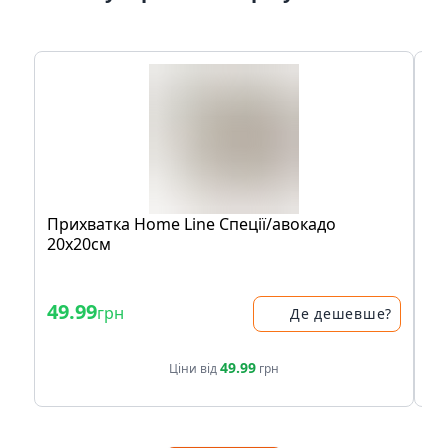
Прихватка Home Line Спеції/авокадо
Ко
20х20см
Ав
Fo
49.99
6
грн
Де дешевше?
49.99
Ціни від
грн