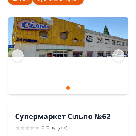
Супермаркет Сiльпо №62
★
★
★
★
★
0 (0 відгуків)