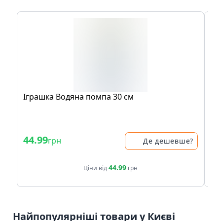
Іграшка Водяна помпа 30 см
Іг
бу
44.99
34
грн
Де дешевше?
44.99
Ціни від
грн
Найпопулярніші товари у Києві