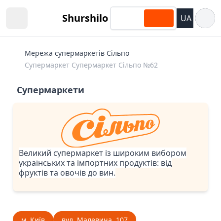
Відкри
Shurshilo
UA
Open sidebar
Мережа супермаркетів Сільпо
Супермаркет Супермаркет Сiльпо №62
Супермаркети
Великий супермаркет із широким вибором
українських та імпортних продуктів: від
фруктів та овочів до вин.
м. Київ
вул. Малевича, 107