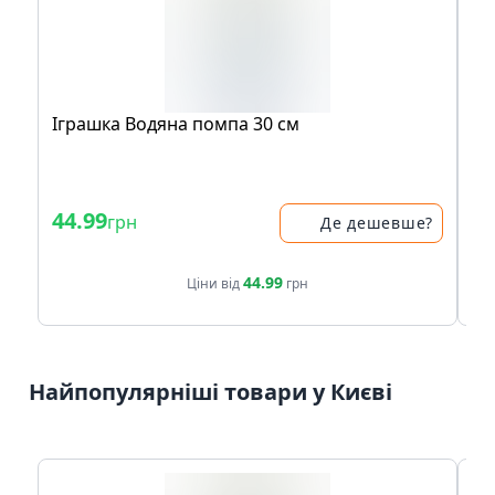
Іграшка Водяна помпа 30 см
Іг
бу
44.99
34
грн
Де дешевше?
44.99
Ціни від
грн
Найпопулярніші товари у Києві