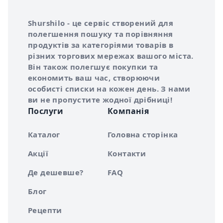
Інформація про Shurshilo та корисні посилання
Про сервіс Shurshilo
Shurshilo - це сервіс створений для
полегшення пошуку та порівняння
продуктів за категоріями товарів в
різних торгових мережах вашого міста.
Він також полегшує покупки та
економить ваш час, створюючи
особисті списки на кожен день. З нами
ви не пропустите жодної дрібниці!
Послуги
Компанія
Каталог
Головна сторінка
Акції
Контакти
Де дешевше?
FAQ
Блог
Рецепти