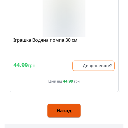
Іграшка Водяна помпа 30 см
Іг
бу
44.99
34
грн
Де дешевше?
44.99
Ціни від
грн
Назад