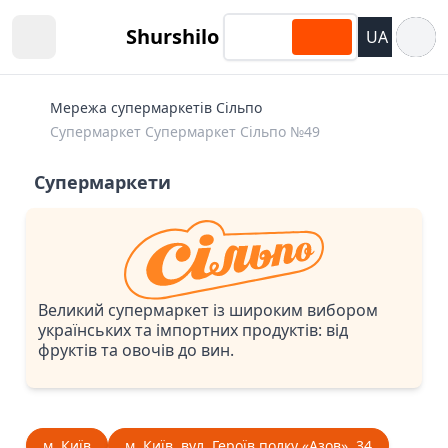
Відкри
Shurshilo
UA
Open sidebar
Мережа супермаркетів Сільпо
Супермаркет Супермаркет Сiльпо №49
Супермаркети
Великий супермаркет із широким вибором
українських та імпортних продуктів: від
фруктів та овочів до вин.
м. Київ
м. Київ, вул. Героїв полку «Азов», 34