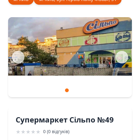
Супермаркет Сiльпо №49
★
★
★
★
★
0 (0 відгуків)