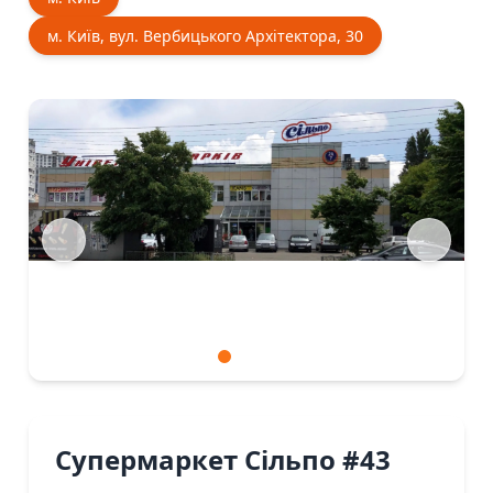
м. Київ, вул. Вербицького Архітектора, 30
Супермаркет Сiльпо #43