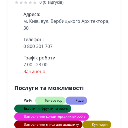
★
★
★
★
★
0 (0 відгуків)
Адреса:
м. Київ, вул. Вербицького Архітектора,
30
Телефон:
0 800 301 707
Графік роботи:
7:00 - 23:00
Зачинено
Послуги та можливості
Wi-Fi
Генератор
Pizza
Екзотичні фрукти та овочі
Замовлення кондитерських виробів
Замовлення м'яса для шашлику
Кулінарія