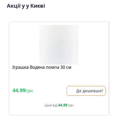
Акції у у Києві
Іграшка Водяна помпа 30 см
Іг
бу
44.99
34
грн
Де дешевше?
44.99
Ціни від
грн