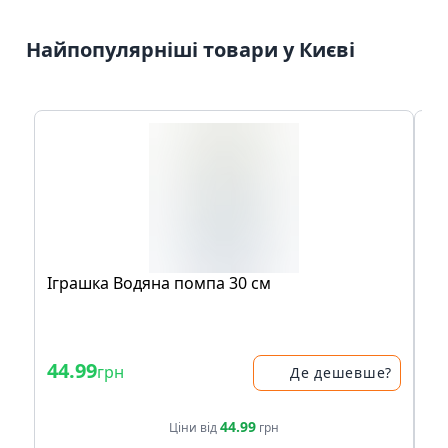
Найпопулярніші товари у Києві
Іграшка Водяна помпа 30 см
Іг
бу
44.99
34
грн
Де дешевше?
44.99
Ціни від
грн