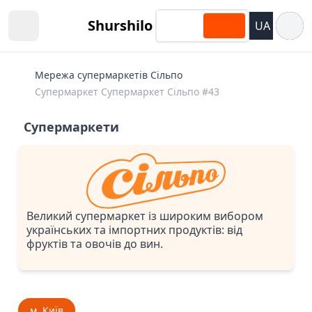
Відкри
Shurshilo
UA
Open sidebar
Мережа супермаркетів Сільпо
Супермаркет Супермаркет Сiльпо #43
Супермаркети
Великий супермаркет із широким вибором
українських та імпортних продуктів: від
фруктів та овочів до вин.
м. Київ