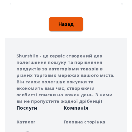
Назад
Інформація про Shurshilo та корисні посилання
Про сервіс Shurshilo
Shurshilo - це сервіс створений для
полегшення пошуку та порівняння
продуктів за категоріями товарів в
різних торгових мережах вашого міста.
Він також полегшує покупки та
економить ваш час, створюючи
особисті списки на кожен день. З нами
ви не пропустите жодної дрібниці!
Послуги
Компанія
Каталог
Головна сторінка