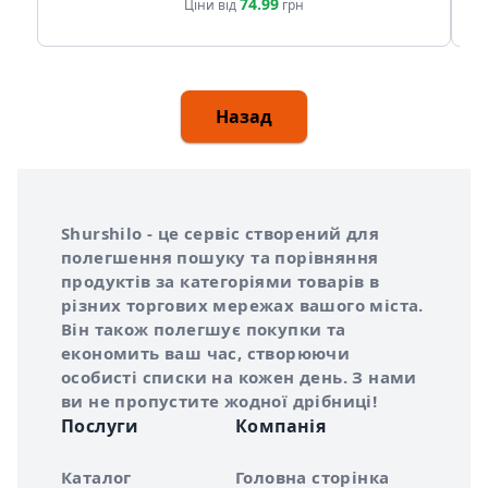
74.99
Ціни від
грн
Назад
Інформація про Shurshilo та корисні посилання
Про сервіс Shurshilo
Shurshilo - це сервіс створений для
полегшення пошуку та порівняння
продуктів за категоріями товарів в
різних торгових мережах вашого міста.
Він також полегшує покупки та
економить ваш час, створюючи
особисті списки на кожен день. З нами
ви не пропустите жодної дрібниці!
Послуги
Компанія
Каталог
Головна сторінка