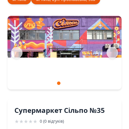
Супермаркет Сiльпо №35
★
★
★
★
★
0 (0 відгуків)