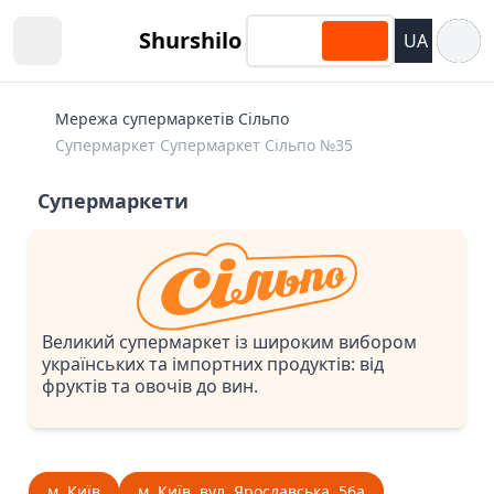
Відкри
Shurshilo
UA
Open sidebar
Мережа супермаркетів Сільпо
Супермаркет Супермаркет Сiльпо №35
Супермаркети
Великий супермаркет із широким вибором
українських та імпортних продуктів: від
фруктів та овочів до вин.
м. Київ
м. Київ, вул. Ярославська, 56а