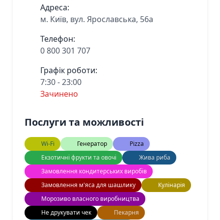
Адреса:
м. Київ, вул. Ярославська, 56а
Телефон:
0 800 301 707
Графік роботи:
7:30 - 23:00
Зачинено
Послуги та можливості
Wi-Fi
Генератор
Pizza
Екзотичні фрукти та овочі
Жива риба
Замовлення кондитерських виробів
Замовлення м'яса для шашлику
Кулінарія
Морозиво власного виробництва
Не друкувати чек
Пекарня