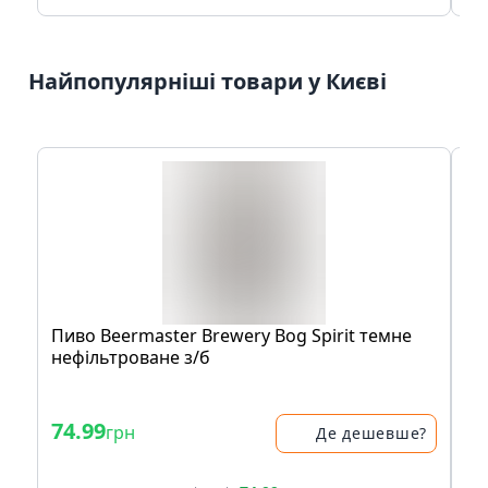
Найпопулярніші товари у Києві
Пиво Beermaster Brewery Bog Spirit темне
Бу
нефільтроване з/б
74.99
1
грн
Де дешевше?