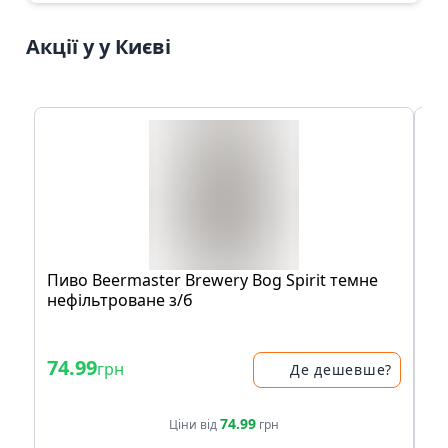
Акції у у Києві
Пиво Beermaster Brewery Bog Spirit темне
Бу
нефільтроване з/б
74.99
1
грн
Де дешевше?
74.99
Ціни від
грн