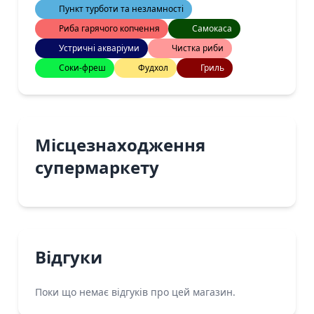
Пункт турботи та незламності
Риба гарячого копчення
Самокаса
Устричні акваріуми
Чистка риби
Соки-фреш
Фудхол
Гриль
Місцезнаходження
супермаркету
Відгуки
Поки що немає відгуків про цей магазин.