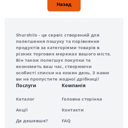
Назад
Інформація про Shurshilo та корисні посилання
Про сервіс Shurshilo
Shurshilo - це сервіс створений для
полегшення пошуку та порівняння
продуктів за категоріями товарів в
різних торгових мережах вашого міста.
Він також полегшує покупки та
економить ваш час, створюючи
особисті списки на кожен день. З нами
ви не пропустите жодної дрібниці!
Послуги
Компанія
Каталог
Головна сторінка
Акції
Контакти
Де дешевше?
FAQ