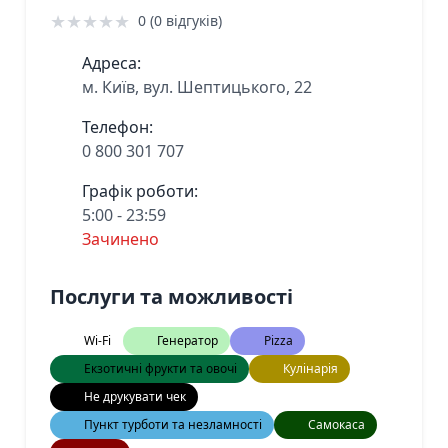
★
★
★
★
★
0 (0 відгуків)
Адреса:
м. Київ, вул. Шептицького, 22
Телефон:
0 800 301 707
Графік роботи:
5:00 - 23:59
Зачинено
Послуги та можливості
Wi-Fi
Генератор
Pizza
Екзотичні фрукти та овочі
Кулінарія
Не друкувати чек
Пункт турботи та незламності
Самокаса