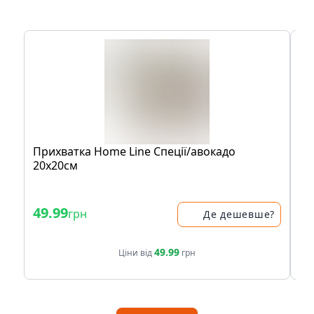
Прихватка Home Line Спеції/авокадо
Ко
20х20см
Ав
Fo
49.99
6
грн
Де дешевше?
49.99
Ціни від
грн