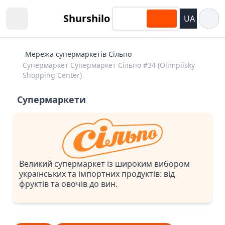
Відкри
Shurshilo
UA
Open sidebar
Мережа супермаркетів Сільпо
Супермаркет Супермаркет Сiльпо #34 (Olimpiisky
Shopping Center)
Супермаркети
Великий супермаркет із широким вибором
українських та імпортних продуктів: від
фруктів та овочів до вин.