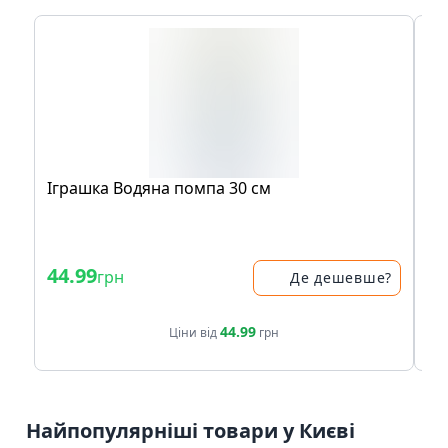
Іграшка Водяна помпа 30 см
Іг
мл
44.99
34
грн
Де дешевше?
44.99
Ціни від
грн
Найпопулярніші товари у Києві