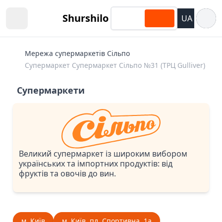
Відкри
Shurshilo
UA
Open sidebar
Мережа супермаркетів Сільпо
Супермаркет Супермаркет Сiльпо №31 (ТРЦ Gulliver)
Супермаркети
Великий супермаркет із широким вибором
українських та імпортних продуктів: від
фруктів та овочів до вин.
м. Київ
м. Київ, пл. Спортивна, 1а