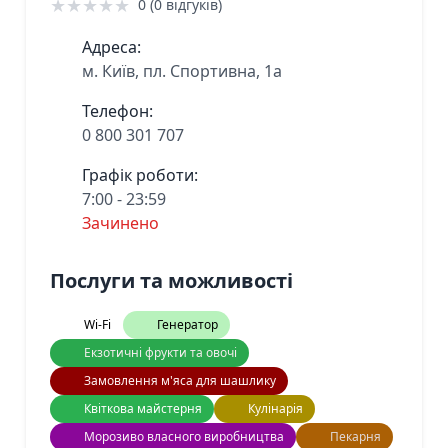
★
★
★
★
★
0 (0 відгуків)
Адреса:
м. Київ, пл. Спортивна, 1а
Телефон:
0 800 301 707
Графік роботи:
7:00 - 23:59
Зачинено
Послуги та можливості
Wi-Fi
Генератор
Екзотичні фрукти та овочі
Замовлення м'яса для шашлику
Квіткова майстерня
Кулінарія
Морозиво власного виробництва
Пекарня