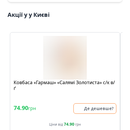
Акції у у Києві
Ковбаса «Гармаш» «Салямі Золотиста» с/к в/
Ко
ґ
76
74.90
1
грн
Де дешевше?
74.90
Ціни від
грн