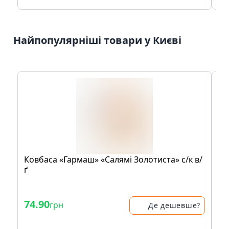
Найпопулярніші товари у Києві
Ковбаса «Гармаш» «Салямі Золотиста» с/к в/
Ко
ґ
76
74.90
1
грн
Де дешевше?