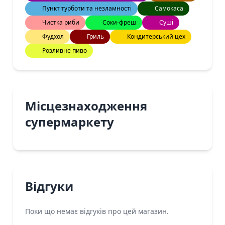
Пункт турботи та незламності
Самокаса
Чистка риби
Соки-фреш
Суші
Фудхол
Гриль
Кондитерський цех
Розливне пиво
Місцезнаходження
супермаркету
Відгуки
Поки що немає відгуків про цей магазин.