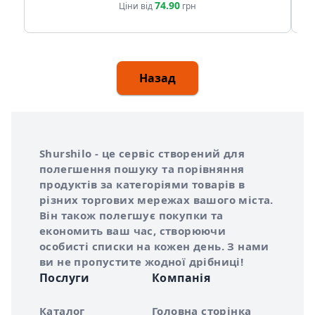
74.90
Ціни від
грн
Назад
Інформація про Shurshilo та корисні посилання
Про сервіс Shurshilo
Shurshilo - це сервіс створений для
полегшення пошуку та порівняння
продуктів за категоріями товарів в
різних торгових мережах вашого міста.
Він також полегшує покупки та
економить ваш час, створюючи
особисті списки на кожен день. З нами
ви не пропустите жодної дрібниці!
Послуги
Компанія
Каталог
Головна сторінка