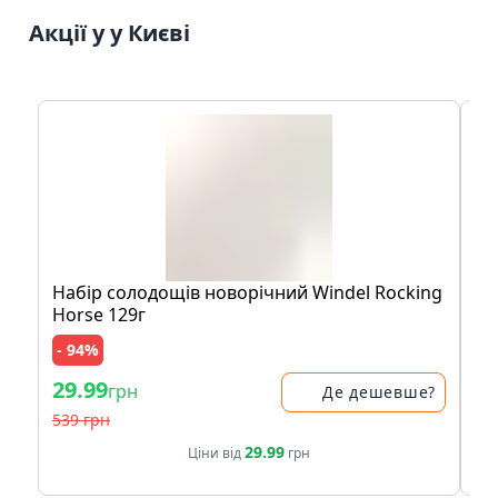
Акції у у Києві
Набір солодощів новорічний Windel Rocking
Ак
Horse 129г
- 94%
- 
29.99
29
грн
Де дешевше?
539 грн
39
29.99
Ціни від
грн