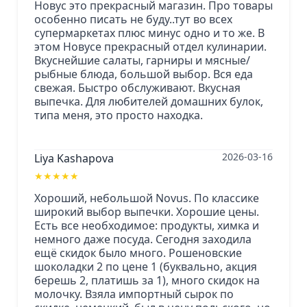
Новус это прекрасный магазин. Про товары
особенно писать не буду..тут во всех
супермаркетах плюс минус одно и то же. В
этом Новусе прекрасный отдел кулинарии.
Вкуснейшие салаты, гарниры и мясные/
рыбные блюда, большой выбор. Вся еда
свежая. Быстро обслуживают. Вкусная
выпечка. Для любителей домашних булок,
типа меня, это просто находка.
2026-03-16
Liya Kashapova
★
★
★
★
★
Хороший, небольшой Novus. По классике
широкий выбор выпечки. Хорошие цены.
Есть все необходимое: продукты, химка и
немного даже посуда. Сегодня заходила
ещё скидок было много. Рошеновские
шоколадки 2 по цене 1 (буквально, акция
берешь 2, платишь за 1), много скидок на
молочку. Взяла импортный сырок по