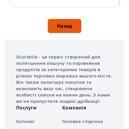
Назад
Інформація про Shurshilo та корисні посилання
Про сервіс Shurshilo
Shurshilo - це сервіс створений для
полегшення пошуку та порівняння
продуктів за категоріями товарів в
різних торгових мережах вашого міста.
Він також полегшує покупки та
економить ваш час, створюючи
особисті списки на кожен день. З нами
ви не пропустите жодної дрібниці!
Послуги
Компанія
Каталог
Головна сторінка