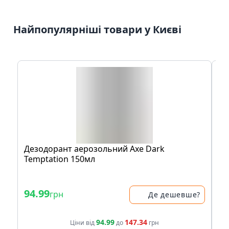
Найпопулярніші товари у Києві
Дезодорант аерозольний Axe Dark
Ан
Temptation 150мл
Не
94.99
1
грн
Де дешевше?
94.99
147.34
Ціни від
до
грн