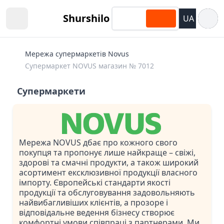
Відкри
Shurshilo
UA
Open sidebar
Мережа супермаркетів Novus
Супермаркет NOVUS магазин № 7012
Супермаркети
Мережа NOVUS дбає про кожного свого
покупця та пропонує лише найкраще – свіжі,
здорові та смачні продукти, а також широкий
асортимент ексклюзивної продукції власного
імпорту. Європейські стандарти якості
продукції та обслуговування задовольняють
найвибагливіших клієнтів, а прозоре і
відповідальне ведення бізнесу створює
комфортні умови співпраці з партнерами. Ми