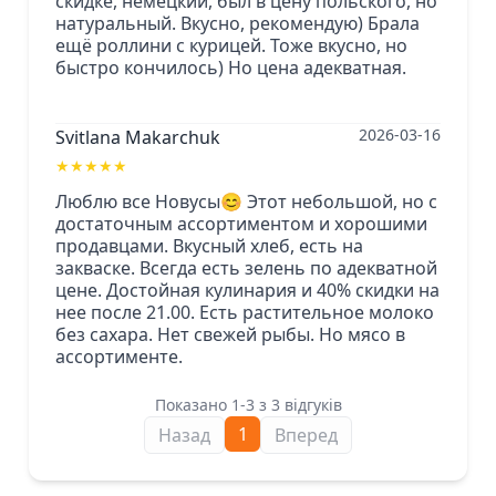
скидке, немецкий, был в цену польского, но
натуральный. Вкусно, рекомендую) Брала
ещё роллини с курицей. Тоже вкусно, но
быстро кончилось) Но цена адекватная.
2026-03-16
Svitlana Makarchuk
★
★
★
★
★
Люблю все Новусы😊 Этот небольшой, но с
достаточным ассортиментом и хорошими
продавцами. Вкусный хлеб, есть на
закваске. Всегда есть зелень по адекватной
цене. Достойная кулинария и 40% скидки на
нее после 21.00. Есть растительное молоко
без сахара. Нет свежей рыбы. Но мясо в
ассортименте.
Показано 1-3 з 3 відгуків
1
Назад
Вперед