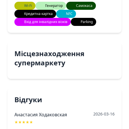
Wi-Fi
Генератор
Самокаса
Кредитна картка
NFC
Вхід для інвалідних візків
Parking
Місцезнаходження
супермаркету
Відгуки
2026-03-16
Анастасия Ходаковская
★
★
★
★
★