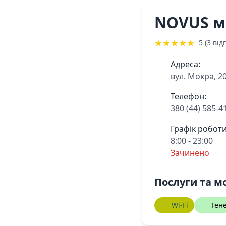
NOVUS м
★
★
★
★
★
5 (3 відг
Адреса:
вул. Мокра, 2
Телефон:
380 (44) 585-4
Графік роботи
8:00 - 23:00
Зачинено
Послуги та м
Wi-Fi
Ген