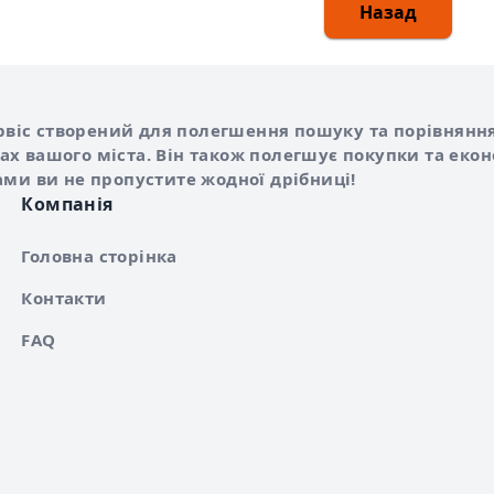
Назад
Shurshilo та корисні посилання
hilo
сервіс створений для полегшення пошуку та порівняння
х вашого міста. Він також полегшує покупки та еко
ами ви не пропустите жодної дрібниці!
Компанія
Головна сторінка
Контакти
FAQ