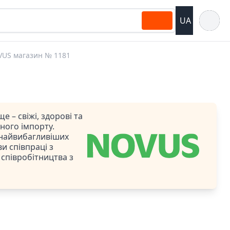
Відкрит
UA
US магазин № 1181
– свіжі, здорові та
ного імпорту.
 найвибагливіших
и співпраці з
 співробітництва з