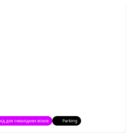
хід для інвалідних візків
Parking