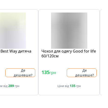
 Best Way дитяча
Чохол для одягу Good for life
Ад
60/120см
Me
- 
Де
Де
135
49
грн
дешевше?
дешевше?
49
289
135
ни від
грн
Ціни від
грн