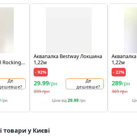
Аквапалка Bestway Локшина
Аквапалка
l Rocking
1,22м
1,22м
- 92%
- 22%
Де
Де
29.99
289
грн
грн
дешевше?
дешевше?
399 грн
369 грн
9
29.99
грн
Ціни від
грн
Ці
 товари у Києві