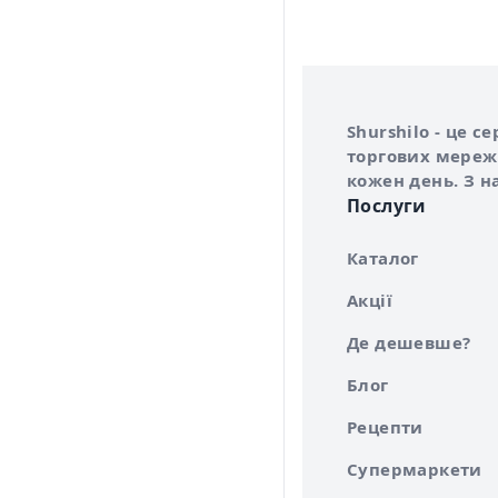
Інформація про 
Про сервіс Shurs
Shurshilo - це 
торгових мережа
кожен день. З н
Послуги
Каталог
Акції
Де дешевше?
Блог
Рецепти
Супермаркети