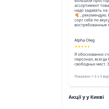
Большой просторн
ассортимент това
надо задавать на 
🍕 , рекомендую.
сорт себе по вку
востребованные т
Alpha Oleg
★
★
★
★
★
Я обоснованно сч
персонал, всегда
свободных мест. 
Показано 1-3 з 3 відг
Акції у у Києві