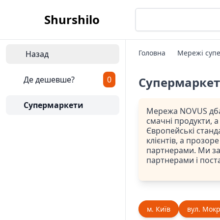
Shurshilo
Головна
Мережі супе
Назад
Де дешевше?
0
Супермарке
Супермаркети
Мережа NOVUS дбає
смачні продукти, 
Європейські станд
клієнтів, а прозор
партнерами. Ми заб
партнерами і поста
м. Київ
вул. Мокр