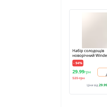
Набір солодощів
новорічний Winde
Horse 129г
- 94%
29.99
грн
539 грн
29.9
Ціни від