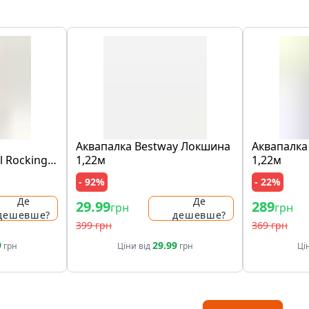
Аквапалка Bestway Локшина
Аквапалка
l Rocking
1,22м
1,22м
- 92%
- 22%
Де
Де
29.99
289
грн
грн
дешевше?
дешевше?
399 грн
369 грн
9
29.99
грн
Ціни від
грн
Ці