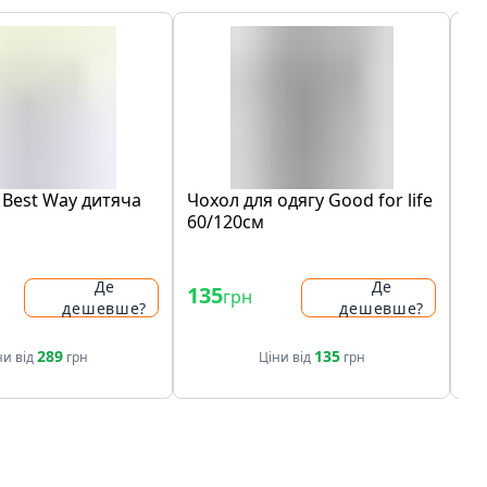
 Best Way дитяча
Чохол для одягу Good for life
Ад
60/120см
Me
- 
Де
Де
135
49
грн
дешевше?
дешевше?
49
289
135
ни від
грн
Ціни від
грн