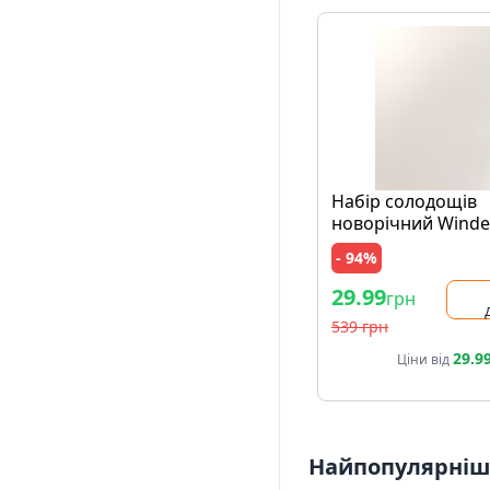
Набір солодощів
новорічний Winde
Horse 129г
- 94%
29.99
грн
539 грн
29.9
Ціни від
Найпопулярніші