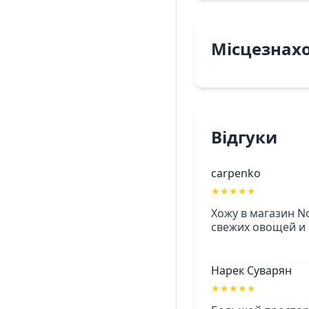
Місцезнах
Відгуки
carpenko
★
★
★
★
★
Хожу в магазин N
свежих овощей и 
Нарек Суварян
★
★
★
★
★