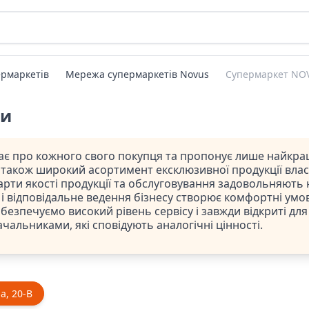
рмаркетів
Мережа супермаркетів Novus
Супермаркет NOV
ти
 про кожного свого покупця та пропонує лише найкраще 
а також широкий асортимент ексклюзивної продукції влас
арти якості продукції та обслуговування задовольняють
е і відповідальне ведення бізнесу створює комфортні умов
езпечуємо високий рівень сервісу і завжди відкриті для
чальниками, які сповідують аналогічні цінності.
а, 20-В