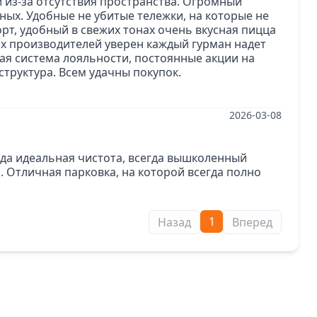
 из-за отсутствия пространства. Огромный
ных. Удобные не убитые тележки, на которые не
орт, удобный в свежих тонах очень вкусная пицца
ёх производителей уверен каждый гурман надет
ная система лояльности, постоянные акции на
труктура. Всем удачны покупок.
2026-03-08
гда идеальная чистота, всегда вышколенный
 Отличная парковка, на которой всегда полно
1
Назад
Вперед