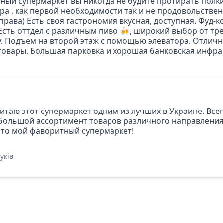
ый супермаркет вы никогда не будите протирать полки
ра , как первой необходимости так и не продовольствен
права) Есть своя гастрономия вкусная, доступная. Фуд-к
 Есть оттдел с различным пиво 🍻, широкий выбор от тр
су. Подъем на второй этаж с помощью элеватора. Отлич
овары. Большая парковка и хорошая банковская инфрас
итаю этот супермаркет одним из лучших в Украине. Все
 большой ассортимент товаров различного направления.
Это мой фаворитный супермаркет!
уків