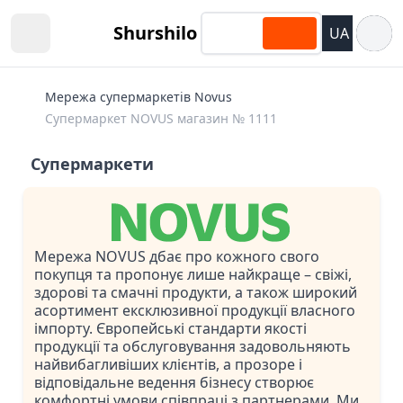
Відкри
Shurshilo
UA
Open sidebar
Мережа супермаркетів Novus
Супермаркет NOVUS магазин № 1111
Супермаркети
Мережа NOVUS дбає про кожного свого
покупця та пропонує лише найкраще – свіжі,
здорові та смачні продукти, а також широкий
асортимент ексклюзивної продукції власного
імпорту. Європейські стандарти якості
продукції та обслуговування задовольняють
найвибагливіших клієнтів, а прозоре і
відповідальне ведення бізнесу створює
комфортні умови співпраці з партнерами. Ми