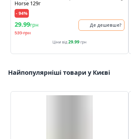
Horse 129г
- 94%
- 
29.99
29
грн
Де дешевше?
539 грн
39
29.99
Ціни від
грн
Найпопулярніші товари у Києві