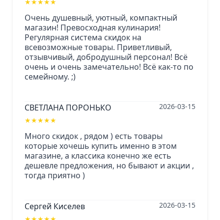
★
★
★
★
★
Очень душевный, уютный, компактный
магазин! Превосходная кулинария!
Регулярная система скидок на
всевозможные товары. Приветливый,
отзывчивый, добродушный персонал! Всё
очень и очень замечательно! Всё как-то по
семейному. ;)
2026-03-15
СВЕТЛАНА ПОРОНЬКО
★
★
★
★
★
Много скидок , рядом ) есть товары
которые хочешь купить именно в этом
магазине, а классика конечно же есть
дешевле предложения, но бывают и акции ,
тогда приятно )
2026-03-15
Сергей Киселев
★
★
★
★
★