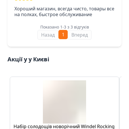
Хороший магазин, всегда чисто, товары все
на полках, быстрое обслуживание
Показано 1-3 з 3 відгуків
1
Назад
Вперед
Акції у у Києві
Набір солодощів новорічний Windel Rocking
Ак