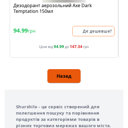
Дезодорант аерозольний Axe Dark
Ан
Temptation 150мл
Не
94.99
1
грн
Де дешевше?
94.99
147.34
Ціни від
до
грн
Назад
Інформація про Shurshilo та корисні посилання
Про сервіс Shurshilo
Shurshilo - це сервіс створений для
полегшення пошуку та порівняння
продуктів за категоріями товарів в
різних торгових мережах вашого міста.