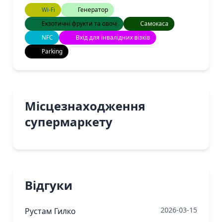
Wi-Fi
Генератор
Екзотичні фрукти та овочі
Самокаса
NFC
Вхід для інвалідних візків
Parking
Місцезнаходження
супермаркету
Відгуки
2026-03-15
Рустам Гилко