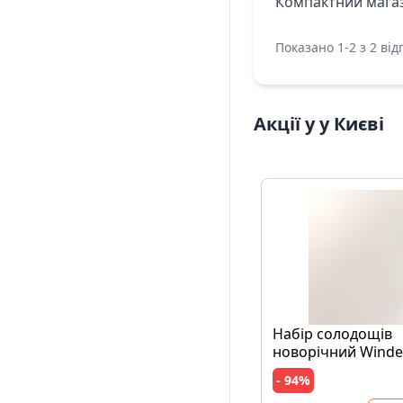
Компактний магази
Показано 1-2 з 2 відг
Акції у у Києві
Набір солодощів
новорічний Winde
Horse 129г
- 94%