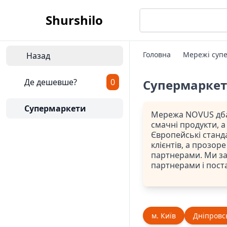
Shurshilo
Головна
Мережі супе
Назад
Де дешевше?
0
Супермарке
Супермаркети
Мережа NOVUS дбає
смачні продукти, 
Європейські станд
клієнтів, а прозор
партнерами. Ми заб
партнерами і поста
м. Київ
Дніпровс