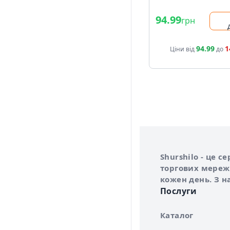
94.99
грн
94.99
1
Ціни від
до
Інформація про 
Про сервіс Shurs
Shurshilo - це 
торгових мережа
кожен день. З н
Послуги
Каталог