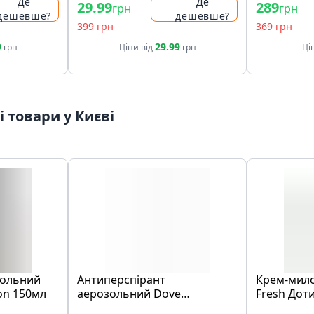
Де
Де
29.99
289
грн
грн
дешевше?
дешевше?
399 грн
369 грн
9
29.99
грн
Ціни від
грн
Ці
 товари у Києві
зольний
Антиперспірант
Крем-мило
on 150мл
аерозольний Dove
Fresh Доти
Невидимий 150мл