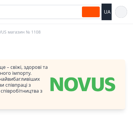
Відкрит
UA
US магазин № 1108
– свіжі, здорові та
ного імпорту.
 найвибагливіших
и співпраці з
 співробітництва з