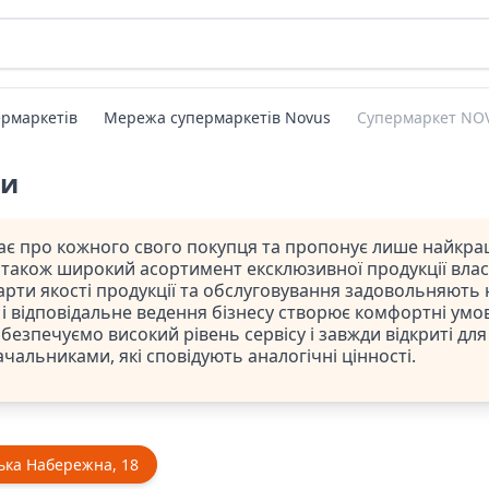
рмаркетів
Мережа супермаркетів Novus
Супермаркет NOV
ти
 про кожного свого покупця та пропонує лише найкраще 
а також широкий асортимент ексклюзивної продукції влас
арти якості продукції та обслуговування задовольняють
е і відповідальне ведення бізнесу створює комфортні умов
езпечуємо високий рівень сервісу і завжди відкриті для
чальниками, які сповідують аналогічні цінності.
ька Набережна, 18