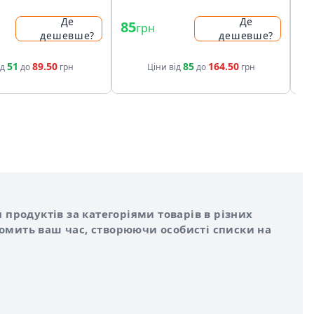
Де
Де
85
5
грн
дешевше?
дешевше?
51
89.50
85
164.50
ід
до
грн
Ціни від
до
грн
 продуктів за категоріями товарів в різних
номить ваш час, створюючи особисті списки на