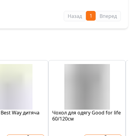
1
Назад
Вперед
 Best Way дитяча
Чохол для одягу Good for life
Ад
60/120см
Me
- 