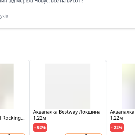
н від мережі Новус, все на висоті!
уків
Аквапалка Bestway Локшина
Аквапалка
l Rocking
1,22м
1,22м
- 92%
- 22%