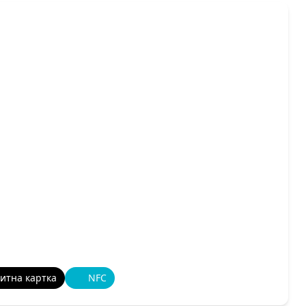
итна картка
NFC