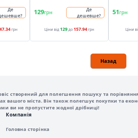
Де
Де
129
51
грн
грн
дешевше?
дешевше?
47.34
129
157.94
грн
Ціни від
до
грн
Ціни в
Назад
Shurshilo та корисні посилання
hilo
сервіс створений для полегшення пошуку та порівняння
х вашого міста. Він також полегшує покупки та еко
ами ви не пропустите жодної дрібниці!
Компанія
Головна сторінка