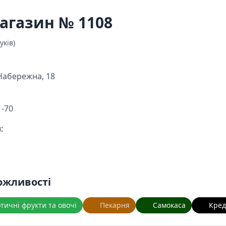
агазин № 1108
уків)
Набережна, 18
1-70
:
ожливості
тичні фрукти та овочі
Пекарня
Самокаса
Кред