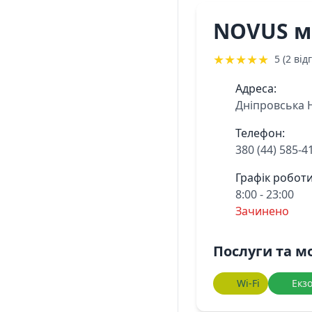
NOVUS м
★
★
★
★
★
5 (2 відг
Адреса:
Дніпровська 
Телефон:
380 (44) 585-4
Графік роботи
8:00 - 23:00
Зачинено
Послуги та м
Wi-Fi
Екзо