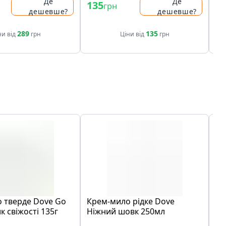
Де
Де
135
49
грн
дешевше?
дешевше?
49
289
135
ни від
грн
Ціни від
грн
 тверде Dove Go
Крем-мило рідке Dove
Кр
к свіжості 135г
Ніжний шовк 250мл
Кр