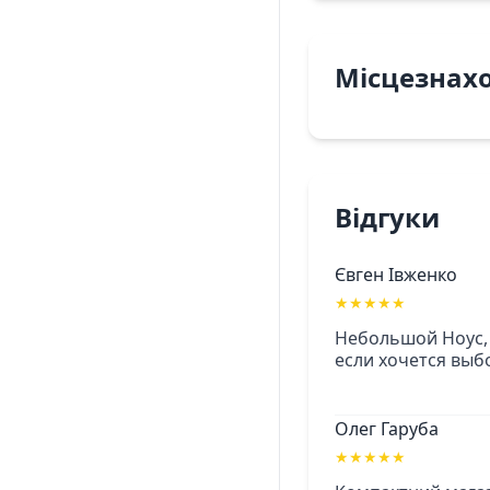
Місцезнах
Відгуки
Євген Івженко
★
★
★
★
★
Небольшой Ноус, 
если хочется выб
Олег Гаруба
★
★
★
★
★