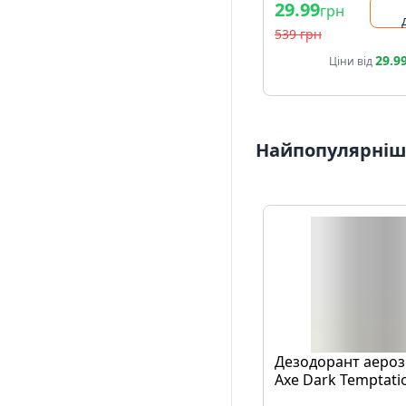
29.99
грн
539 грн
29.9
Ціни від
Найпопулярніші
Дезодорант аеро
Axe Dark Temptati