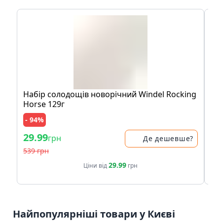
Набір солодощів новорічний Windel Rocking
Ак
Horse 129г
- 94%
- 
29.99
29
грн
Де дешевше?
539 грн
39
29.99
Ціни від
грн
Найпопулярніші товари у Києві