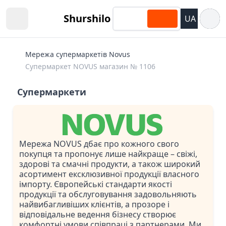
Відкри
Shurshilo
UA
Open sidebar
Мережа супермаркетів Novus
Супермаркет NOVUS магазин № 1106
Супермаркети
Мережа NOVUS дбає про кожного свого
покупця та пропонує лише найкраще – свіжі,
здорові та смачні продукти, а також широкий
асортимент ексклюзивної продукції власного
імпорту. Європейські стандарти якості
продукції та обслуговування задовольняють
найвибагливіших клієнтів, а прозоре і
відповідальне ведення бізнесу створює
комфортні умови співпраці з партнерами. Ми