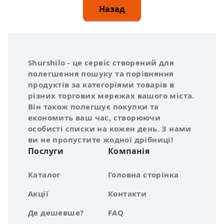
Назад
Інформація про Shurshilo та корисні посилання
Про сервіс Shurshilo
Shurshilo - це сервіс створений для
полегшення пошуку та порівняння
продуктів за категоріями товарів в
різних торгових мережах вашого міста.
Він також полегшує покупки та
економить ваш час, створюючи
особисті списки на кожен день. З нами
ви не пропустите жодної дрібниці!
Послуги
Компанія
Каталог
Головна сторінка
Акції
Контакти
Де дешевше?
FAQ