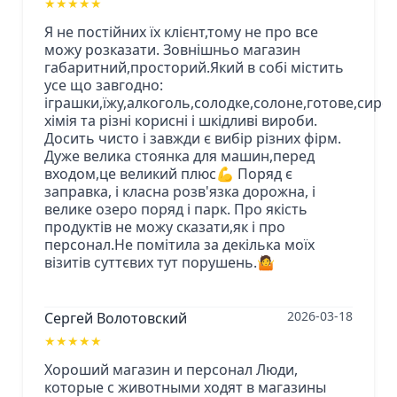
★
★
★
★
★
Я не постійних їх клієнт,тому не про все
можу розказати. Зовнішньо магазин
габаритний,просторий.Який в собі містить
усе що завгодно:
іграшки,їжу,алкоголь,солодке,солоне,готове,сире
хімія та різні корисні і шкідливі вироби.
Досить чисто і завжди є вибір різних фірм.
Дуже велика стоянка для машин,перед
входом,це великий плюс💪 Поряд є
заправка, і класна розв'язка дорожна, і
велике озеро поряд і парк. Про якість
продуктів не можу сказати,як і про
персонал.Не помітила за декілька моїх
візитів суттєвих тут порушень.🤷
2026-03-18
Сергей Волотовский
★
★
★
★
★
Хороший магазин и персонал Люди,
которые с животными ходят в магазины