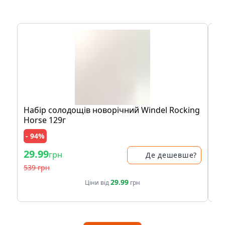
Набір солодощів новорічний Windel Rocking
Ак
Horse 129г
- 94%
- 
29.99
29
грн
Де дешевше?
539 грн
39
29.99
Ціни від
грн