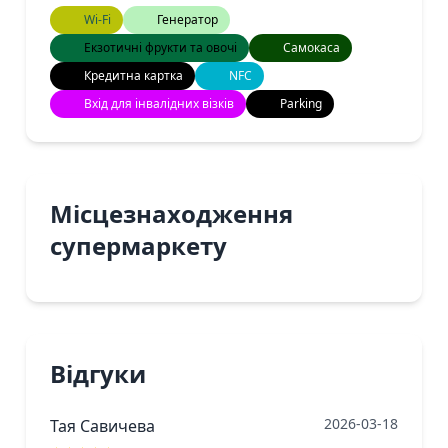
Wi-Fi
Генератор
Екзотичні фрукти та овочі
Самокаса
Кредитна картка
NFC
Вхід для інвалідних візків
Parking
Місцезнаходження
супермаркету
Відгуки
2026-03-18
Тая Савичева