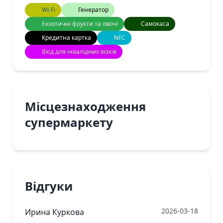
Wi-Fi
Генератор
Екзотичні фрукти та овочі
Самокаса
Кредитна картка
NFC
Вхід для інвалідних візків
Місцезнаходження
супермаркету
Відгуки
2026-03-18
Ирина Куркова