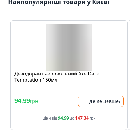
Найпопулярніші товари у Києві
Дезодорант аерозольний Axe Dark
Ан
Temptation 150мл
Не
94.99
1
грн
Де дешевше?
94.99
147.34
Ціни від
до
грн