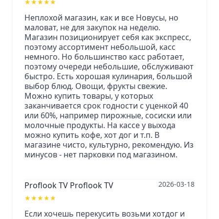
★
★
★
★
★
Неплохой магазин, как и все Новусы, но
маловат, не для закупок на неделю.
Магазин позиционирует себя как экспресс,
поэтому ассортимент небольшой, касс
немного. Но большинство касс работает,
поэтому очереди небольшие, обслуживают
быстро. Есть хорошая кулинария, большой
выбор блюд. Овощи, фрукты свежие.
Можно купить товары, у которых
заканчивается срок годности с уценкой 40
или 60%, например пирожные, сосиски или
молочные продукты. На кассе у выхода
можно купить кофе, хот дог и т.п. В
магазине чисто, культурно, рекомендую. Из
минусов - нет парковки под магазином.
2026-03-18
Proflook TV Proflook TV
★
★
★
★
★
Если хочешь перекусить возьми хотдог и