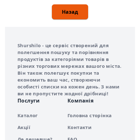
Назад
Інформація про Shurshilo та корисні посилання
Про сервіс Shurshilo
Shurshilo - це сервіс створений для
полегшення пошуку та порівняння
продуктів за категоріями товарів в
різних торгових мережах вашого міста.
Він також полегшує покупки та
економить ваш час, створюючи
особисті списки на кожен день. З нами
ви не пропустите жодної дрібниці!
Послуги
Компанія
Каталог
Головна сторінка
Акції
Контакти
Де дешевше?
FAQ