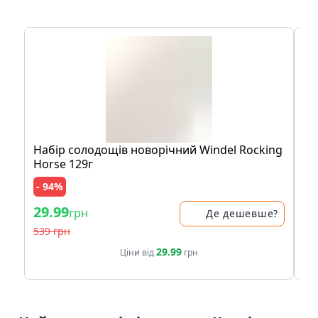
Набір солодощів новорічний Windel Rocking
Ак
Horse 129г
- 94%
- 
29.99
29
грн
Де дешевше?
539 грн
39
29.99
Ціни від
грн