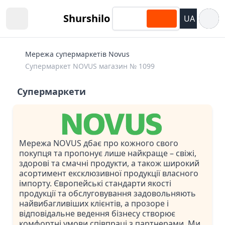
Відкри
Shurshilo
UA
Open sidebar
Мережа супермаркетів Novus
Супермаркет NOVUS магазин № 1099
Супермаркети
Мережа NOVUS дбає про кожного свого
покупця та пропонує лише найкраще – свіжі,
здорові та смачні продукти, а також широкий
асортимент ексклюзивної продукції власного
імпорту. Європейські стандарти якості
продукції та обслуговування задовольняють
найвибагливіших клієнтів, а прозоре і
відповідальне ведення бізнесу створює
комфортні умови співпраці з партнерами. Ми