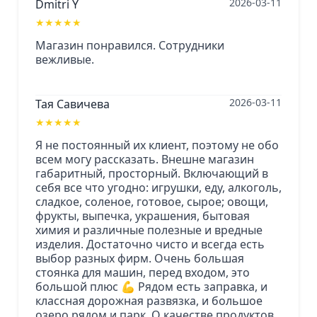
2026-03-11
Dmitri Y
★
★
★
★
★
Магазин понравился. Сотрудники
вежливые.
2026-03-11
Тая Савичева
★
★
★
★
★
Я не постоянный их клиент, поэтому не обо
всем могу рассказать. Внешне магазин
габаритный, просторный. Включающий в
себя все что угодно: игрушки, еду, алкоголь,
сладкое, соленое, готовое, сырое; овощи,
фрукты, выпечка, украшения, бытовая
химия и различные полезные и вредные
изделия. Достаточно чисто и всегда есть
выбор разных фирм. Очень большая
стоянка для машин, перед входом, это
большой плюс 💪 Рядом есть заправка, и
классная дорожная развязка, и большое
озеро рядом и парк. О качестве продуктов