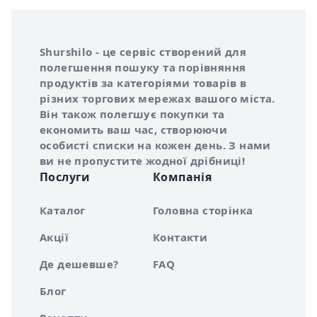
Інформація про Shurshilo та корисні посилання
Про сервіс Shurshilo
Shurshilo - це сервіс створений для
полегшення пошуку та порівняння
продуктів за категоріями товарів в
різних торгових мережах вашого міста.
Він також полегшує покупки та
економить ваш час, створюючи
особисті списки на кожен день. З нами
ви не пропустите жодної дрібниці!
Послуги
Компанія
Каталог
Головна сторінка
Акції
Контакти
Де дешевше?
FAQ
Блог