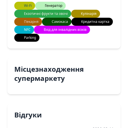
Wi-Fi
Генератор
Екзотичні фрукти та овочі
Кулінарія
Пекарня
Самокаса
Кредитна картка
NFC
Вхід для інвалідних візків
Parking
Місцезнаходження
супермаркету
Відгуки