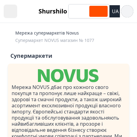
Відкри
Shurshilo
UA
Open sidebar
Мережа супермаркетів Novus
Супермаркет NOVUS магазин № 1077
Супермаркети
Мережа NOVUS дбає про кожного свого
покупця та пропонує лише найкраще – свіжі,
здорові та смачні продукти, а також широкий
асортимент ексклюзивної продукції власного
імпорту. Європейські стандарти якості
продукції та обслуговування задовольняють
найвибагливіших клієнтів, а прозоре і
відповідальне ведення бізнесу створює
комфортні умови співпраці з партнерами. Ми