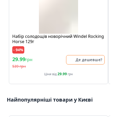
Набір солодощів новорічний Windel Rocking
Ак
Horse 129г
- 94%
- 
29.99
29
грн
Де дешевше?
539 грн
39
29.99
Ціни від
грн
Найпопулярніші товари у Києві