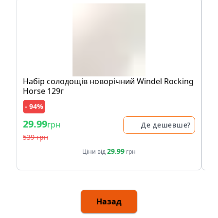
Набір солодощів новорічний Windel Rocking
Ак
Horse 129г
- 94%
- 
29.99
29
грн
Де дешевше?
539 грн
39
29.99
Ціни від
грн
Назад