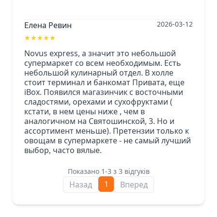
2026-03-12
Елена Ревин
★
★
★
★
★
Novus express, а значит это небольшой
супермаркет со всем необходимым. Есть
небольшой кулинарный отдел. В холле
стоит терминал и банкомат Привата, еще
iBox. Появился магазинчик с восточными
сладостями, орехами и сухофруктами (
кстати, в нем цены ниже , чем в
аналогичном на Святошинской, 3. Но и
ассортимент меньше). Претензии только к
овощам в супермаркете - не самый лучший
выбор, часто вялые.
Показано 1-3 з 3 відгуків
1
Назад
Вперед