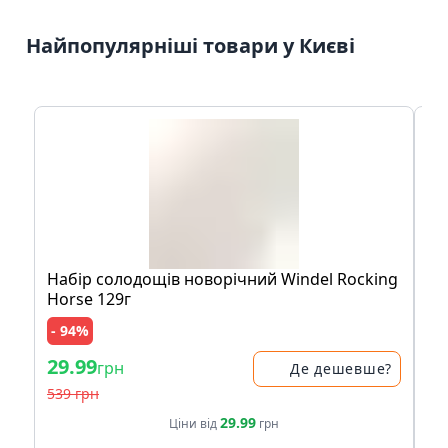
Найпопулярніші товари у Києві
Набір солодощів новорічний Windel Rocking
Ак
Horse 129г
- 94%
- 
29.99
29
грн
Де дешевше?
539 грн
39
29.99
Ціни від
грн