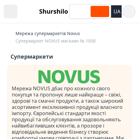
Відкри
Shurshilo
UA
Open sidebar
Мережа супермаркетів Novus
Супермаркет NOVUS магазин № 1058
Супермаркети
Мережа NOVUS дбає про кожного свого
покупця та пропонує лише найкраще – свіжі,
здорові та смачні продукти, а також широкий
асортимент ексклюзивної продукції власного
імпорту. Європейські стандарти якості
продукції та обслуговування задовольняють
найвибагливіших клієнтів, а прозоре і
відповідальне ведення бізнесу створює
комфортні умови співпраці з партнерами. Ми