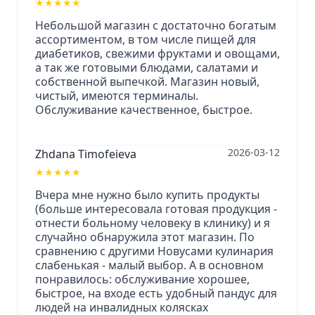
★
★
★
★
★
Небольшой магазин с достаточно богатым
ассортиментом, в том числе пищей для
диабетиков, свежими фруктами и овощами,
а так же готовыми блюдами, салатами и
собственной выпечкой. Магазин новый,
чистый, имеются терминалы.
Обслуживание качественное, быстрое.
2026-03-12
Zhdana Timofeieva
★
★
★
★
★
Вчера мне нужно было купить продукты
(больше интересовала готовая продукция -
отнести больному человеку в клинику) и я
случайно обнаружила этот магазин. По
сравнению с другими Новусами кулинария
слабенькая - малый выбор. А в основном
понравилось: обслуживание хорошее,
быстрое, на входе есть удобный пандус для
людей на инвалидных колясках