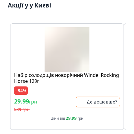
Акції у у Києві
Набір солодощів новорічний Windel Rocking
Ак
Horse 129г
- 94%
- 
29.99
29
грн
Де дешевше?
539 грн
39
29.99
Ціни від
грн