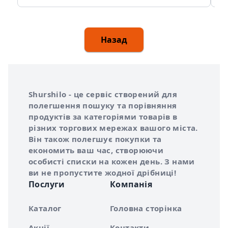
Назад
Інформація про Shurshilo та корисні посилання
Про сервіс Shurshilo
Shurshilo - це сервіс створений для
полегшення пошуку та порівняння
продуктів за категоріями товарів в
різних торгових мережах вашого міста.
Він також полегшує покупки та
економить ваш час, створюючи
особисті списки на кожен день. З нами
ви не пропустите жодної дрібниці!
Послуги
Компанія
Каталог
Головна сторінка
Акції
Контакти