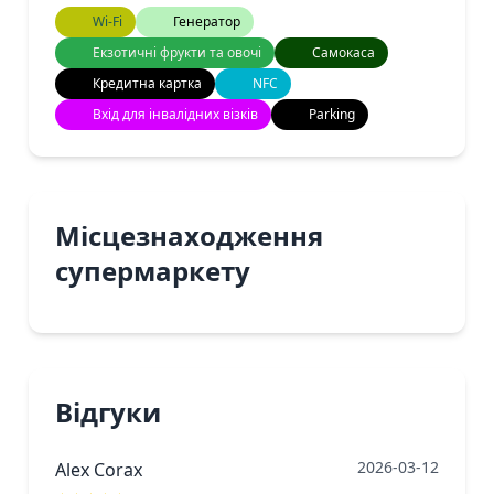
Wi-Fi
Генератор
Екзотичні фрукти та овочі
Самокаса
Кредитна картка
NFC
Вхід для інвалідних візків
Parking
Місцезнаходження
супермаркету
Відгуки
2026-03-12
Alex Corax