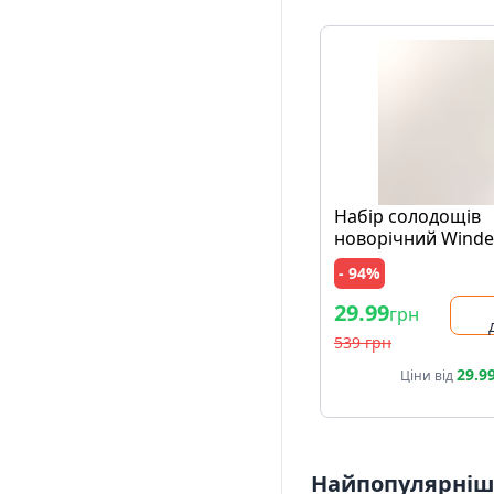
Набір солодощів
новорічний Winde
Horse 129г
- 94%
29.99
грн
539 грн
29.9
Ціни від
Найпопулярніші