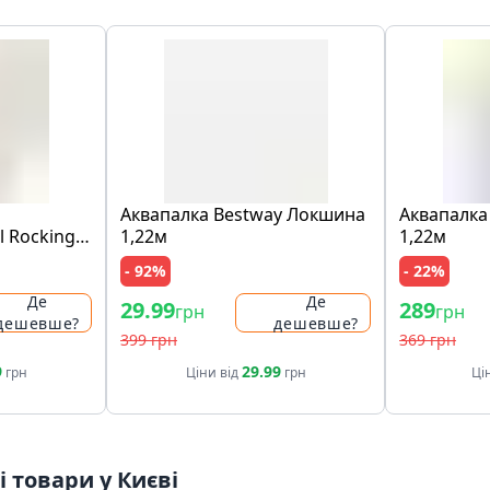
Аквапалка Bestway Локшина
Аквапалка
l Rocking
1,22м
1,22м
- 92%
- 22%
Де
Де
29.99
289
грн
грн
дешевше?
дешевше?
399 грн
369 грн
9
29.99
грн
Ціни від
грн
Ці
 товари у Києві