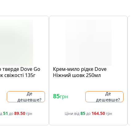
 тверде Dove Go
Крем-мило рідке Dove
Кр
к свіжості 135г
Ніжний шовк 250мл
Кр
Де
Де
85
5
грн
дешевше?
дешевше?
51
89.50
85
164.50
ід
до
грн
Ціни від
до
грн