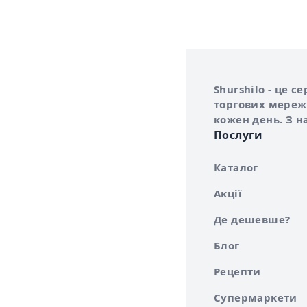
Інформація про 
Про сервіс Shurs
Shurshilo - це 
торгових мережа
кожен день. З н
Послуги
Каталог
Акції
Де дешевше?
Блог
Рецепти
Супермаркети