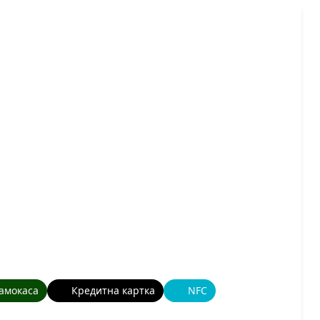
амокаса
Кредитна картка
NFC