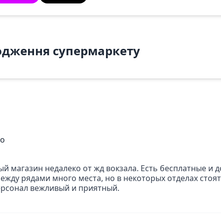
одження супермаркету
ко
й магазин недалеко от жд вокзала. Есть бесплатные и 
ежду рядами много места, но в некоторых отделах стоят 
рсонал вежливый и приятный.