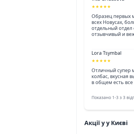
★
★
★
★
★
Образец первых м
всех Новусах, бо
отдельный отдел 
отзывчивый и веж
Lora Tsymbal
★
★
★
★
★
Отличный супер м
колбас, вкусная в
в общем есть все
Показано 1-3 з 3 відг
Акції у у Києві