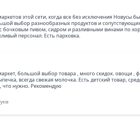
аркетов этой сети, когда все без исключения Новусы был
льшой выбор разнообразных продуктов и сопутствующих 
с бочковым пивом, сидром и разливными винами по хо
ливый персонал. Есть парковка.
аркет, большой выбор товара , много скидок. овощи , ф
ыпечка, всегда свежая молочка. Есть детский товар, ср
 , что нужно. Рекомендую
уків