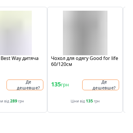
 Best Way дитяча
Чохол для одягу Good for life
Ад
60/120см
Me
- 
Де
Де
135
49
грн
дешевше?
дешевше?
49
289
135
ни від
грн
Ціни від
грн