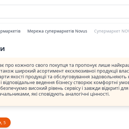
рмаркетів
Мережа супермаркетів Novus
Супермаркет NOV
ти
 про кожного свого покупця та пропонує лише найкраще 
а також широкий асортимент ексклюзивної продукції влас
арти якості продукції та обслуговування задовольняють
е і відповідальне ведення бізнесу створює комфортні умов
езпечуємо високий рівень сервісу і завжди відкриті для
чальниками, які сповідують аналогічні цінності.
, 5