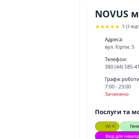
NOVUS м
★
★
★
★
★
5 (3 відг
Адреса:
вул. Кірпи, 5
Телефон:
380 (44) 585-4
Графік роботи
7:00 - 23:00
Зачинено
Послуги та м
Wi-Fi
Ген
Вхід для інвалі