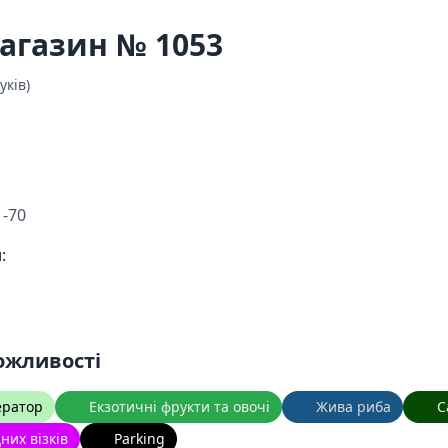
агазин № 1053
уків)
1-70
:
ожливості
ератор
Екзотичні фрукти та овочі
Жива риба
С
дних візків
Parking