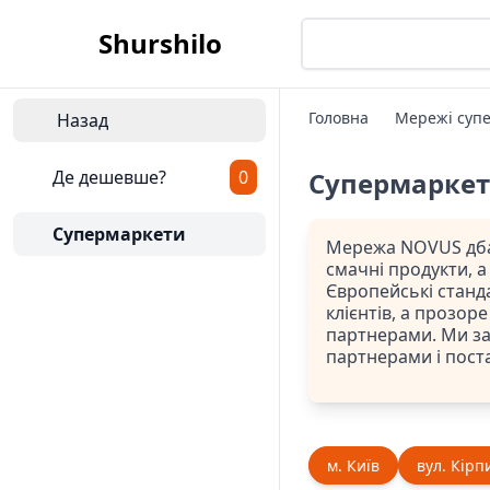
Shurshilo
Головна
Мережі супе
Назад
Де дешевше?
0
Супермарке
Супермаркети
Мережа NOVUS дбає
смачні продукти, 
Європейські станд
клієнтів, а прозор
партнерами. Ми заб
партнерами і поста
м. Київ
вул. Кірпи