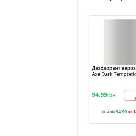
Дезодорант аеро
Axe Dark Temptati
94.99
грн
94.99
1
Ціни від
до