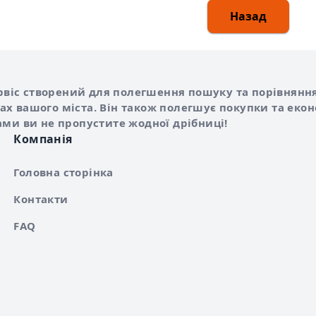
Назад
Shurshilo та корисні посилання
hilo
сервіс створений для полегшення пошуку та порівняння
х вашого міста. Він також полегшує покупки та еко
ами ви не пропустите жодної дрібниці!
Компанія
Головна сторінка
Контакти
FAQ