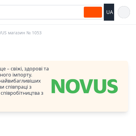
Відкрит
UA
US магазин № 1053
– свіжі, здорові та
ного імпорту.
 найвибагливіших
и співпраці з
 співробітництва з