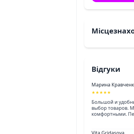
Місцезнах
Відгуки
Марина Кравчен
★
★
★
★
★
Большой и удобны
выбор товаров. М
комфортными. Пе
Vita Gridasova