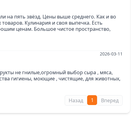
и на пять звёзд. Цены выше среднего. Как и во
товаров. Кулинария и своя выпечка. Есть
рошим ценам. Большое чистое пространство,
2026-03-11
рукты не гнилые,огромный выбор сыра , мяса,
едства гигиены, моющие , чистящие, для животных,
1
Назад
Вперед