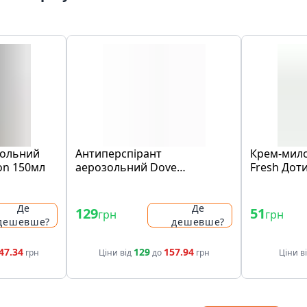
зольний
Антиперспірант
Крем-мило
on 150мл
аерозольний Dove
Fresh Доти
Невидимий 150мл
Де
Де
129
51
грн
грн
дешевше?
дешевше?
47.34
129
157.94
грн
Ціни від
до
грн
Ціни в