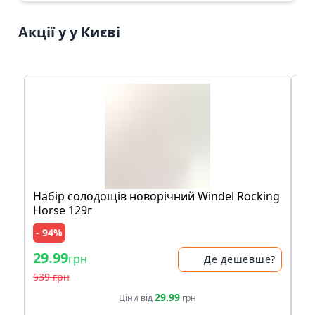
Акції у у Києві
Набір солодощів новорічний Windel Rocking
Ак
Horse 129г
- 94%
- 
29.99
29
грн
Де дешевше?
539 грн
39
29.99
Ціни від
грн