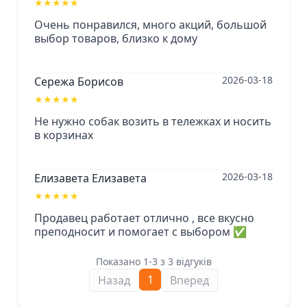
★
★
★
★
★
Очень понравился, много акций, большой
выбор товаров, близко к дому
2026-03-18
Сережа Борисов
★
★
★
★
★
Не нужно собак возить в тележках и носить
в корзинах
2026-03-18
Елизавета Елизавета
★
★
★
★
★
Продавец работает отлично , все вкусно
преподносит и помогает с выбором ✅
Показано 1-3 з 3 відгуків
1
Назад
Вперед