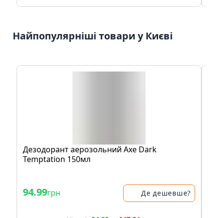
Найпопулярніші товари у Києві
Дезодорант аерозольний Axe Dark
Ан
Temptation 150мл
Не
94.99
1
грн
Де дешевше?