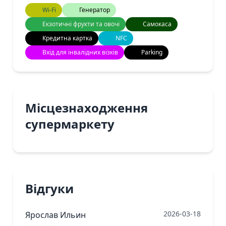
Wi-Fi
Генератор
Екзотичні фрукти та овочі
Самокаса
Кредитна картка
NFC
Вхід для інвалідних візків
Parking
Місцезнаходження
супермаркету
Відгуки
2026-03-18
Ярослав Ильин