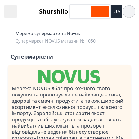
Відкри
Shurshilo
UA
Open sidebar
Мережа супермаркетів Novus
Супермаркет NOVUS магазин № 1050
Супермаркети
Мережа NOVUS дбає про кожного свого
покупця та пропонує лише найкраще – свіжі,
здорові та смачні продукти, а також широкий
асортимент ексклюзивної продукції власного
імпорту. Європейські стандарти якості
продукції та обслуговування задовольняють
найвибагливіших клієнтів, а прозоре і
відповідальне ведення бізнесу створює
комфортні умови співпраці з партнерами. Ми