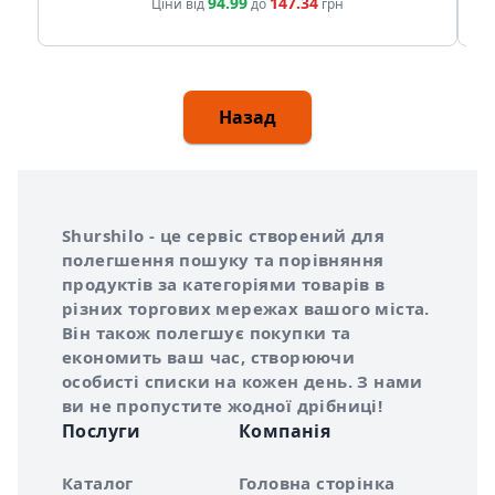
94.99
147.34
Ціни від
до
грн
Назад
Інформація про Shurshilo та корисні посилання
Про сервіс Shurshilo
Shurshilo - це сервіс створений для
полегшення пошуку та порівняння
продуктів за категоріями товарів в
різних торгових мережах вашого міста.
Він також полегшує покупки та
економить ваш час, створюючи
особисті списки на кожен день. З нами
ви не пропустите жодної дрібниці!
Послуги
Компанія
Каталог
Головна сторінка