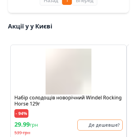
1
Назад
Вперед
Акції у у Києві
Набір солодощів новорічний Windel Rocking
Ак
Horse 129г
- 94%
- 
29.99
29
грн
Де дешевше?
539 грн
39