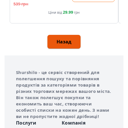
539 грн
39
29.99
Ціни від
грн
Назад
Інформація про Shurshilo та корисні посилання
Про сервіс Shurshilo
Shurshilo - це сервіс створений для
полегшення пошуку та порівняння
продуктів за категоріями товарів в
різних торгових мережах вашого міста.
Він також полегшує покупки та
економить ваш час, створюючи
особисті списки на кожен день. З нами
ви не пропустите жодної дрібниці!
Послуги
Компанія