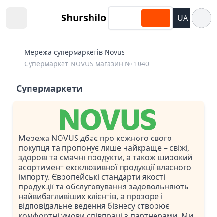
Відкри
Shurshilo
UA
Open sidebar
Мережа супермаркетів Novus
Супермаркет NOVUS магазин № 1040
Супермаркети
Мережа NOVUS дбає про кожного свого
покупця та пропонує лише найкраще – свіжі,
здорові та смачні продукти, а також широкий
асортимент ексклюзивної продукції власного
імпорту. Європейські стандарти якості
продукції та обслуговування задовольняють
найвибагливіших клієнтів, а прозоре і
відповідальне ведення бізнесу створює
комфортні умови співпраці з партнерами. Ми