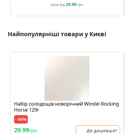
29.99
Ціни від
грн
Найпопулярніші товари у Києві
Набір солодощів новорічний Windel Rocking
Ак
Horse 129г
- 94%
- 
29.99
29
грн
Де дешевше?