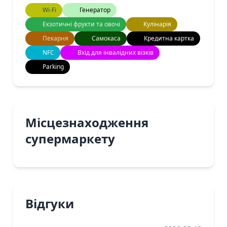
Wi-Fi
Генератор
Екзотичні фрукти та овочі
Кулінарія
Пекарня
Самокаса
Кредитна картка
NFC
Вхід для інвалідних візків
Parking
Місцезнаходження
супермаркету
Відгуки