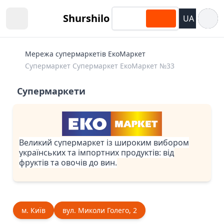
Відкри
Shurshilo
UA
Open sidebar
Мережа супермаркетів ЕкоМаркет
Супермаркет Супермаркет ЕкоМаркет №33
Супермаркети
Великий супермаркет із широким вибором
українських та імпортних продуктів: від
фруктів та овочів до вин.
м. Київ
вул. Миколи Голего, 2