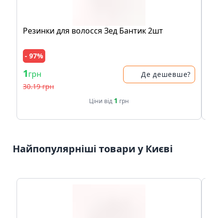
Резинки для волосся Зед Бантик 2шт
Ко
- 97%
1
30
грн
Де дешевше?
30.19 грн
1
Ціни від
грн
Найпопулярніші товари у Києві