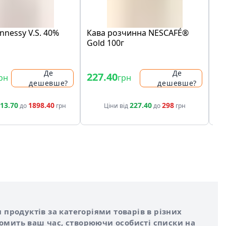
nnessy V.S. 40%
Кава розчинна NESCAFÉ®
Пи
Gold 100г
4,
Де
Де
227.40
27
рн
грн
дешевше?
дешевше?
13.70
1898.40
227.40
298
до
грн
Ціни від
до
грн
 продуктів за категоріями товарів в різних
номить ваш час, створюючи особисті списки на