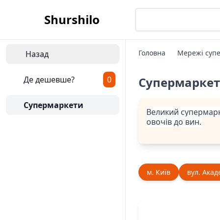
Shurshilo
Головна
Мережі супе
Назад
Де дешевше?
0
Супермарке
Супермаркети
Великий супермарке
овочів до вин.
м. Київ
вул. Акад