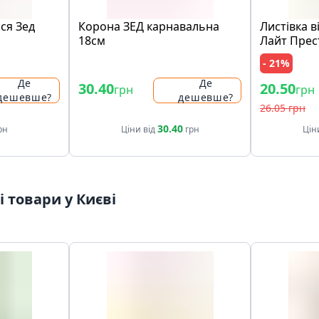
ся Зед
Корона ЗЕД карнавальна
Листівка в
18см
Лайт Пре
- 21%
Де
Де
30.40
20.50
грн
грн
дешевше?
дешевше?
26.05 грн
30.40
рн
Ціни від
грн
Цін
 товари у Києві