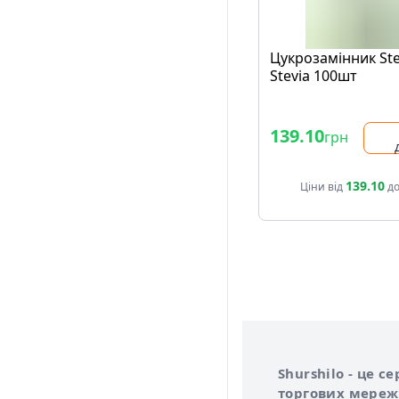
Цукрозамінник Ste
Stevia 100шт
139.10
грн
139.10
Ціни від
д
Інформація про 
Про сервіс Shurs
Shurshilo - це 
торгових мережа