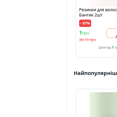
Резинки для волос
Бантик 2шт
- 97%
1
грн
30.19 грн
1
Ціни від
г
Найпопулярніші