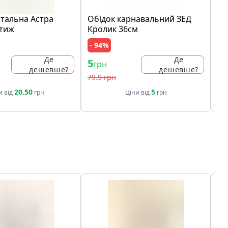
італьна Астра
Обідок карнавальний ЗЕД
Об
стиж
Кролик 36см
Ко
- 94%
Де
Де
5
61
грн
дешевше?
дешевше?
79.9 грн
20.50
5
и від
грн
Ціни від
грн