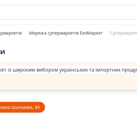
рмаркетів
Мережа супермаркетів ЕкоМаркет
Супермарке
ти
т із широким вибором українських та імпортних продукті
еміка Шалімова, 84