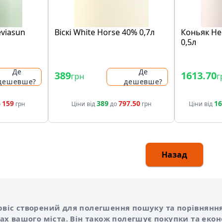
viasun
Віскі White Horse 40% 0,7л
Коньяк He
0,5л
Де
Де
389
1613.70
грн
г
дешевше?
дешевше?
159
389
797.50
16
о
грн
Ціни від
до
грн
Ціни від
Назад
Shurshilo та корисні посилання
hilo
сервіс створений для полегшення пошуку та порівняння
х вашого міста. Він також полегшує покупки та еко