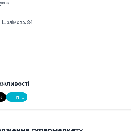
уків)
а Шалімова, 84
:
ожливості
ка
NFC
одження супермаркету