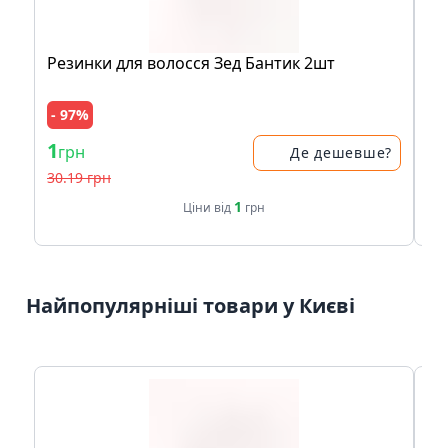
Резинки для волосся Зед Бантик 2шт
Ко
- 97%
1
30
грн
Де дешевше?
30.19 грн
1
Ціни від
грн
Найпопулярніші товари у Києві