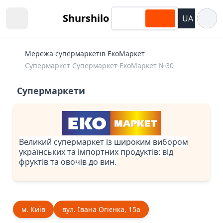
Відкри
Shurshilo
UA
Open sidebar
Мережа супермаркетів ЕкоМаркет
Супермаркет Супермаркет ЕкоМаркет №30
Супермаркети
Великий супермаркет із широким вибором
українських та імпортних продуктів: від
фруктів та овочів до вин.
м. Київ
вул. ​Івана Огієнка, 15а