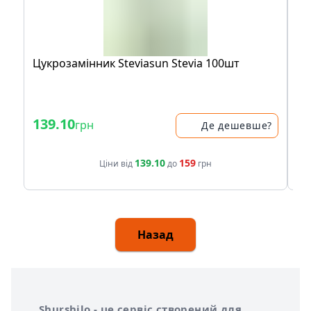
Цукрозамінник Steviasun Stevia 100шт
Ві
139.10
3
грн
Де дешевше?
139.10
159
Ціни від
до
грн
Назад
Інформація про Shurshilo та корисні посилання
Про сервіс Shurshilo
Shurshilo - це сервіс створений для