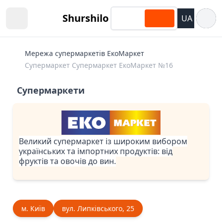
Відкри
Shurshilo
UA
Open sidebar
Мережа супермаркетів ЕкоМаркет
Супермаркет Супермаркет ЕкоМаркет №16
Супермаркети
Великий супермаркет із широким вибором
українських та імпортних продуктів: від
фруктів та овочів до вин.
м. Київ
вул. Липківського, 25