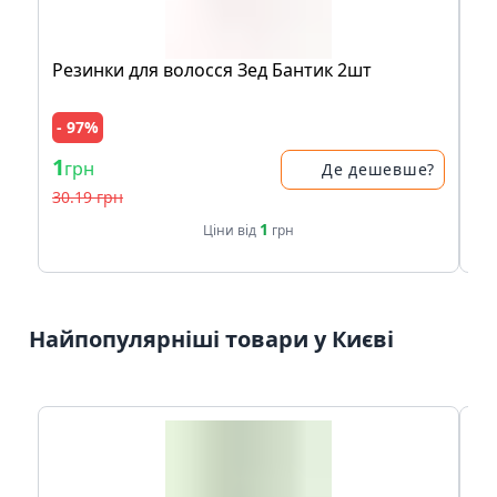
Резинки для волосся Зед Бантик 2шт
Ко
- 97%
1
30
грн
Де дешевше?
30.19 грн
1
Ціни від
грн
Найпопулярніші товари у Києві