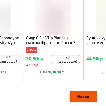
 Sensodyne
Сидр 0,5 л Villa Bianca зі
Рушник ку
vity к/уп
смаком Фраголіно Россо 7,0-
асортимен
8,5%
- 35%
Де
Де
30.90
44.90
грн
грн
дешевше?
дешевше?
47.9 грн
0
30.90
грн
Ціни від
грн
Цін
Назад