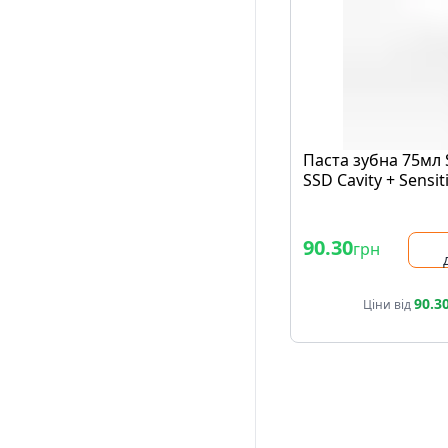
Паста зубна 75мл
SSD Cavity + Sensiti
90.30
грн
90.3
Ціни від