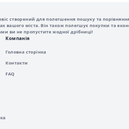
Shurshilo та корисні посилання
hilo
сервіс створений для полегшення пошуку та порівняння
х вашого міста. Він також полегшує покупки та еко
ами ви не пропустите жодної дрібниці!
Компанія
Головна сторінка
Контакти
FAQ
ка