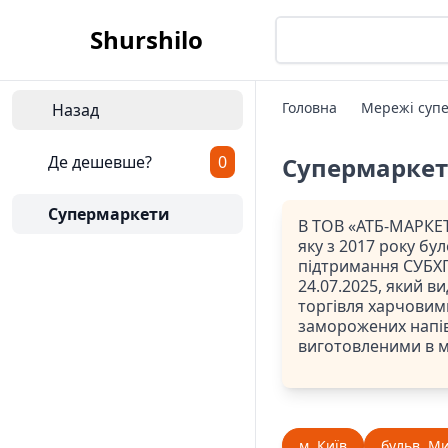
Shurshilo
Головна
Мережі супе
Назад
Де дешевше?
0
Супермарке
Супермаркети
В ТОВ «АТБ-МАРКЕТ
яку з 2017 року бу
підтримання СУБХП
24.07.2025, який ви
торгівля харчовим
заморожених напів
виготовленими в 
м. Київ
бульв. Ми