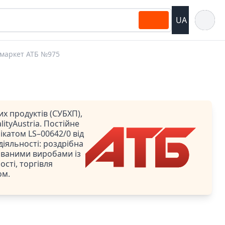
Відкрит
UA
маркет АТБ №975
х продуктів (СУБХП),
ityAustria. Постійне
катом LS–00642/0 від
 діяльності: роздрібна
ованими виробами із
сті, торгівля
ом.