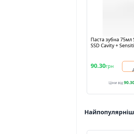
Паста зубна 75мл
SSD Cavity + Sensiti
90.30
грн
90.3
Ціни від
Найпопулярніші