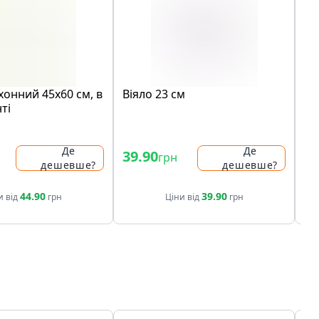
хонний 45х60 cм, в
Вiяло 23 cм
Се
ті
Ru
см
Де
Де
39.90
28
грн
дешевше?
дешевше?
44.90
39.90
и від
грн
Ціни від
грн