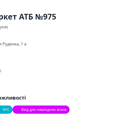
ркет АТБ №975
уків)
 Руденка, 1 а
:
ожливості
NFC
Вхід для інвалідних візків