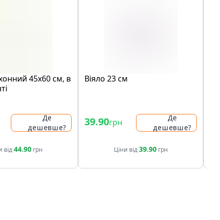
хонний 45х60 cм, в
Вiяло 23 cм
Се
ті
Ru
см
Де
Де
39.90
28
грн
дешевше?
дешевше?
44.90
39.90
и від
грн
Ціни від
грн