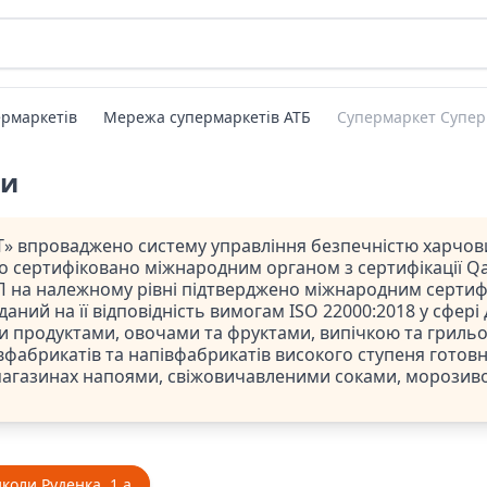
рмаркетів
Мережа супермаркетів АТБ
Супермаркет Супер
ти
» впроваджено систему управління безпечністю харчови
ло сертифіковано міжнародним органом з сертифікації Qal
 на належному рівні підтверджено міжнародним сертифі
даний на її відповідність вимогам ISO 22000:2018 у сфері
и продуктами, овочами та фруктами, випічкою та гриль
фабрикатів та напівфабрикатів високого ступеня готовно
магазинах напоями, свіжовичавленими соками, морозив
коли Руденка, 1 а