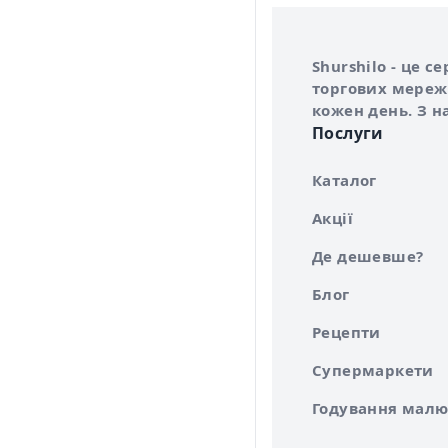
Інформація про 
Про сервіс Shurs
Shurshilo - це 
торгових мережа
кожен день. З н
Послуги
Каталог
Акції
Де дешевше?
Блог
Рецепти
Супермаркети
Годування малю