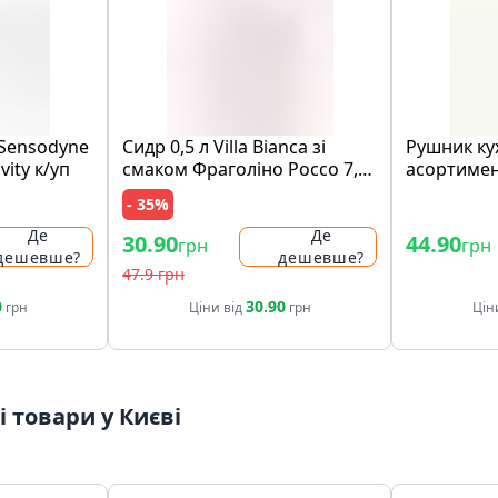
 Sensodyne
Сидр 0,5 л Villa Bianca зі
Рушник ку
vity к/уп
смаком Фраголіно Россо 7,0-
асортимен
8,5%
- 35%
Де
Де
30.90
44.90
грн
грн
дешевше?
дешевше?
47.9 грн
0
30.90
грн
Ціни від
грн
Цін
 товари у Києві