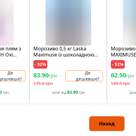
ня плям з
Морозиво 0,5 кг Laska
Морозиво 
SH Oxi
Maximuse із шоколадною
MAXIMUSE
nal Pink п/
крихтою та шматочками
"лимон і 
- 52%
- 52%
печива
та з крихт
ст
Де
Де
83.90
62.50
грн
грн
дешевше?
дешевше?
175.9 грн
130.5 грн
0
83.90
грн
Ціни від
грн
Цін
Назад