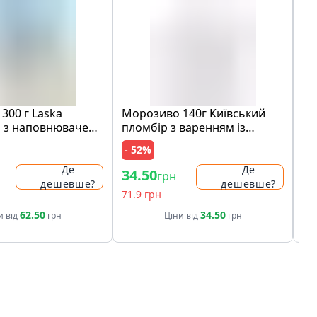
300 г Laska
Морозиво 140г Київський
Шо
 з наповнювачем
пломбір з варенням із
мо
медова карамель"
лохини карт/ст
ко
- 52%
- 
ами печива карт/
ри
Де
Де
34.50
97
грн
дешевше?
дешевше?
71.9 грн
19
62.50
34.50
и від
грн
Ціни від
грн