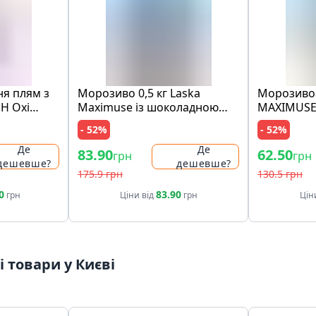
ня плям з
Морозиво 0,5 кг Laska
Морозиво 
SH Oxi
Maximuse із шоколадною
MAXIMUSE
nal Pink п/
крихтою та шматочками
"лимон і 
- 52%
- 52%
печива
та з крихт
ст
Де
Де
83.90
62.50
грн
грн
дешевше?
дешевше?
175.9 грн
130.5 грн
0
83.90
грн
Ціни від
грн
Цін
 товари у Києві