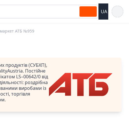
Відкрит
UA
маркет АТБ №959
х продуктів (СУБХП),
ityAustria. Постійне
катом LS–00642/0 від
 діяльності: роздрібна
ованими виробами із
сті, торгівля
ом.