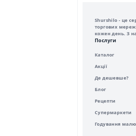
Інформація про 
Про сервіс Shurs
Shurshilo - це 
торгових мережа
кожен день. З н
Послуги
Каталог
Акції
Де дешевше?
Блог
Рецепти
Супермаркети
Годування малю