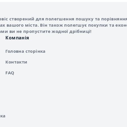
Shurshilo та корисні посилання
hilo
сервіс створений для полегшення пошуку та порівняння
х вашого міста. Він також полегшує покупки та еко
ами ви не пропустите жодної дрібниці!
Компанія
Головна сторінка
Контакти
FAQ
ка