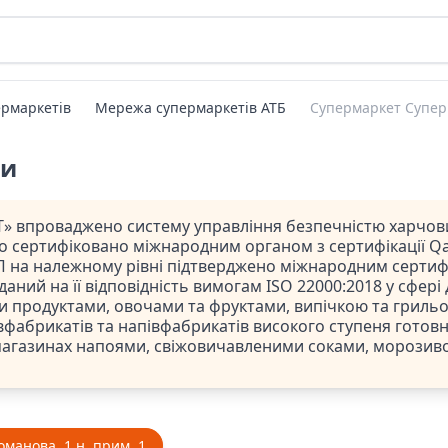
рмаркетів
Мережа супермаркетів АТБ
Супермаркет Супер
ти
» впроваджено систему управління безпечністю харчови
ло сертифіковано міжнародним органом з сертифікації Qal
 на належному рівні підтверджено міжнародним сертифі
даний на її відповідність вимогам ISO 22000:2018 у сфері
и продуктами, овочами та фруктами, випічкою та гриль
фабрикатів та напівфабрикатів високого ступеня готовно
магазинах напоями, свіжовичавленими соками, морозив
оманова, 1 н, прим. 1