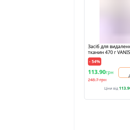
Засіб для видален
тканин 470 г VANI
Action Multifunctio
- 54%
банка
113.90
грн
248.7 грн
113.9
Ціни від