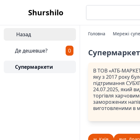
Shurshilo
Головна
Мережі супе
Назад
Де дешевше?
0
Супермарке
Супермаркети
В ТОВ «АТБ-МАРКЕТ
яку з 2017 року бу
підтримання СУБХП
24.07.2025, який ви
торгівля харчовим
заморожених напів
виготовленими в 
м. Київ
вул. Драг