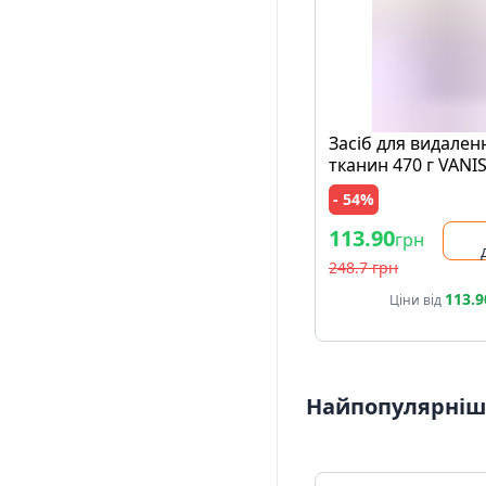
Засіб для видален
тканин 470 г VANI
Action Multifunctio
- 54%
банка
113.90
грн
248.7 грн
113.9
Ціни від
Найпопулярніші