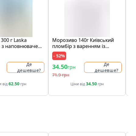
300 г Laska
Морозиво 140г Київський
Шо
 з наповнювачем
пломбір з варенням із
мо
медова карамель"
лохини карт/ст
ко
- 52%
- 
ами печива карт/
ри
Де
Де
34.50
97
грн
дешевше?
дешевше?
71.9 грн
19
62.50
34.50
и від
грн
Ціни від
грн