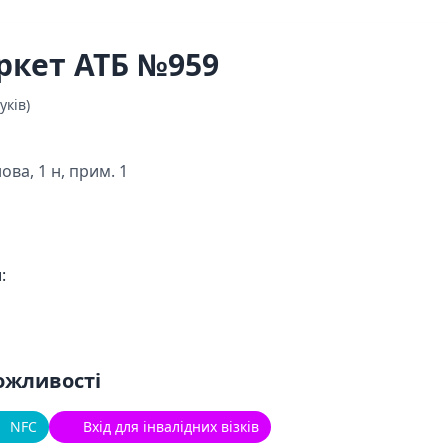
ркет АТБ №959
уків)
ова, 1 н, прим. 1
:
ожливості
NFC
Вхід для інвалідних візків