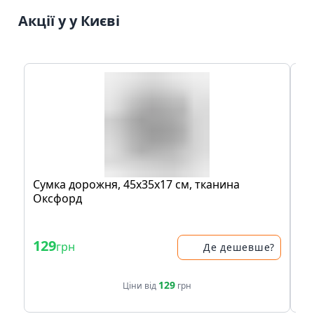
Акції у у Києві
Сумка доpожня, 45х35х17 см, тканина
Кp
Оксфорд
в 
- 
129
3
грн
Де дешевше?
42
129
Ціни від
грн