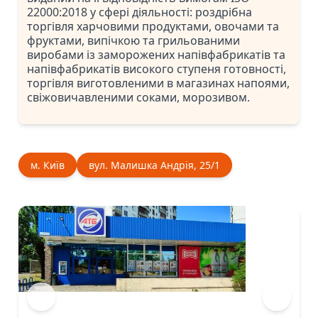
22000:2018 у сфері діяльності: роздрібна
торгівля харчовими продуктами, овочами та
фруктами, випічкою та грильованими
виробами із заморожених напівфабрикатів та
напівфабрикатів високого ступеня готовності,
торгівля виготовленими в магазинах напоями,
свіжовичавленими соками, морозивом.
м. Київ
вул. Малишка Андрiя, 25/1