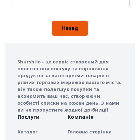
Назад
Інформація про Shurshilo та корисні посилання
Про сервіс Shurshilo
Shurshilo - це сервіс створений для
полегшення пошуку та порівняння
продуктів за категоріями товарів в
різних торгових мережах вашого міста.
Він також полегшує покупки та
економить ваш час, створюючи
особисті списки на кожен день. З нами
ви не пропустите жодної дрібниці!
Послуги
Компанія
Каталог
Головна сторінка