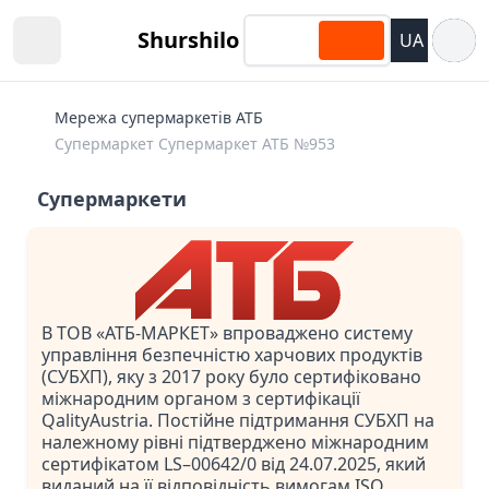
Відкри
Shurshilo
UA
Open sidebar
Мережа супермаркетів АТБ
Супермаркет Супермаркет АТБ №953
Супермаркети
В ТОВ «АТБ-МАРКЕТ» впроваджено систему
управління безпечністю харчових продуктів
(СУБХП), яку з 2017 року було сертифіковано
міжнародним органом з сертифікації
QalityAustria. Постійне підтримання СУБХП на
належному рівні підтверджено міжнародним
сертифікатом LS–00642/0 від 24.07.2025, який
виданий на її відповідність вимогам ISO