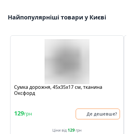
Найпопулярніші товари у Києві
Сумка доpожня, 45х35х17 см, тканина
Кp
Оксфорд
в 
- 
129
3
грн
Де дешевше?
42
129
Ціни від
грн