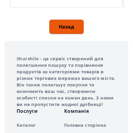
Назад
Інформація про Shurshilo та корисні посилання
Про сервіс Shurshilo
Shurshilo - це сервіс створений для
полегшення пошуку та порівняння
продуктів за категоріями товарів в
різних торгових мережах вашого міста.
Він також полегшує покупки та
економить ваш час, створюючи
особисті списки на кожен день. З нами
ви не пропустите жодної дрібниці!
Послуги
Компанія
Каталог
Головна сторінка