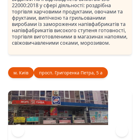
22000:2018 у сфері діяльності: роздрібна
торгівля харчовими продуктами, овочами та
фруктами, випічкою та грильованими
виробами із заморожених напівфабрикатів та
напівфабрикатів високого ступеня готовності,
торгівля виготовленими в магазинах напоями,
свіжовичавленими соками, морозивом.
м. Київ
просп. Григоренка Петра, 5 а