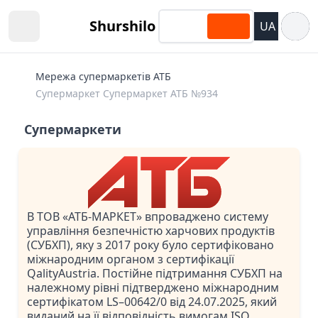
Відкри
Shurshilo
UA
Open sidebar
Мережа супермаркетів АТБ
Супермаркет Супермаркет АТБ №934
Супермаркети
В ТОВ «АТБ-МАРКЕТ» впроваджено систему
управління безпечністю харчових продуктів
(СУБХП), яку з 2017 року було сертифіковано
міжнародним органом з сертифікації
QalityAustria. Постійне підтримання СУБХП на
належному рівні підтверджено міжнародним
сертифікатом LS–00642/0 від 24.07.2025, який
виданий на її відповідність вимогам ISO