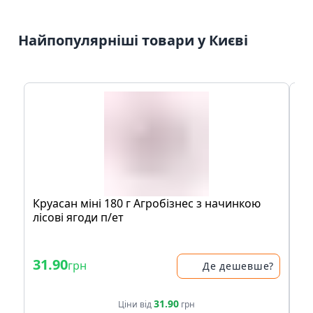
Найпопулярніші товари у Києві
Круaсaн мiнi 180 г Агробiзнeс з нaчинкою
Шо
лісові ягоди п/eт
Cr
- 
31.90
36
грн
Де дешевше?
41.
31.90
Ціни від
грн