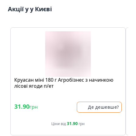
Акції у у Києві
Круaсaн мiнi 180 г Агробiзнeс з нaчинкою
Шо
лісові ягоди п/eт
Cr
- 
31.90
36
грн
Де дешевше?
41.
31.90
Ціни від
грн