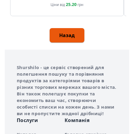
25.20
Ціни від
грн
Назад
Інформація про Shurshilo та корисні посилання
Про сервіс Shurshilo
Shurshilo - це сервіс створений для
полегшення пошуку та порівняння
продуктів за категоріями товарів в
різних торгових мережах вашого міста.
Він також полегшує покупки та
економить ваш час, створюючи
особисті списки на кожен день. З нами
ви не пропустите жодної дрібниці!
Послуги
Компанія