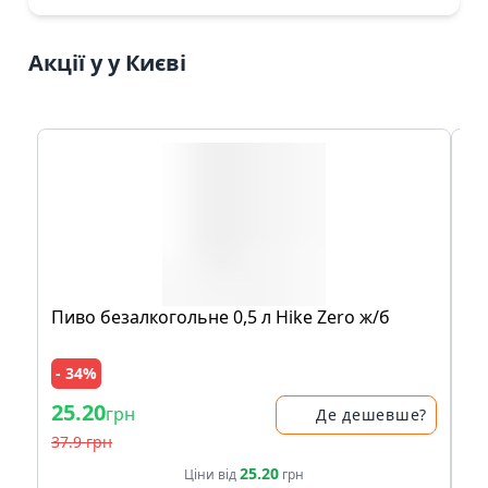
Акції у у Києві
Пиво безалкогольне 0,5 л Hike Zero ж/б
Пл
Se
- 34%
- 
25.20
38
грн
Де дешевше?
37.9 грн
47.
25.20
Ціни від
грн