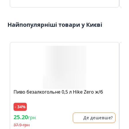
Найпопулярніші товари у Києві
Пиво безалкогольне 0,5 л Hike Zero ж/б
Пл
Se
- 34%
- 
25.20
38
грн
Де дешевше?
37.9 грн
47.