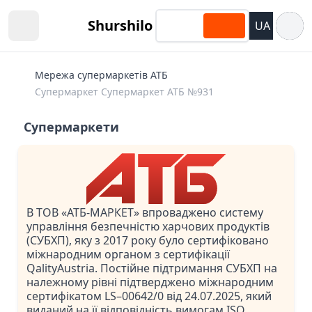
Відкри
Shurshilo
UA
Open sidebar
Мережа супермаркетів АТБ
Супермаркет Супермаркет АТБ №931
Супермаркети
В ТОВ «АТБ-МАРКЕТ» впроваджено систему
управління безпечністю харчових продуктів
(СУБХП), яку з 2017 року було сертифіковано
міжнародним органом з сертифікації
QalityAustria. Постійне підтримання СУБХП на
належному рівні підтверджено міжнародним
сертифікатом LS–00642/0 від 24.07.2025, який
виданий на її відповідність вимогам ISO