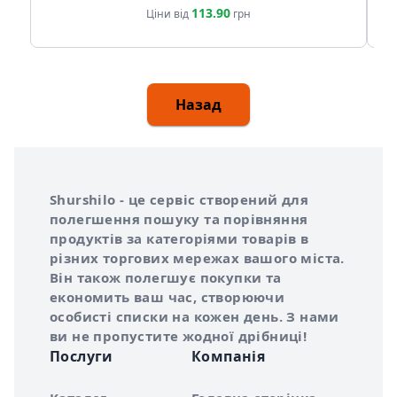
113.90
Ціни від
грн
Назад
Інформація про Shurshilo та корисні посилання
Про сервіс Shurshilo
Shurshilo - це сервіс створений для
полегшення пошуку та порівняння
продуктів за категоріями товарів в
різних торгових мережах вашого міста.
Він також полегшує покупки та
економить ваш час, створюючи
особисті списки на кожен день. З нами
ви не пропустите жодної дрібниці!
Послуги
Компанія