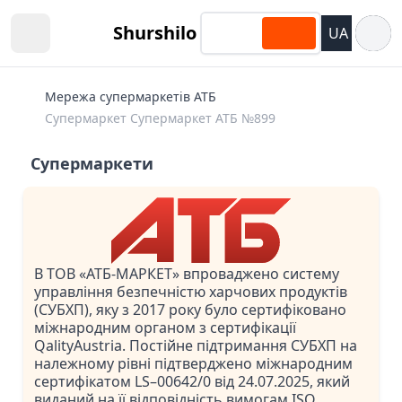
Відкри
Shurshilo
UA
Open sidebar
Мережа супермаркетів АТБ
Супермаркет Супермаркет АТБ №899
Супермаркети
В ТОВ «АТБ-МАРКЕТ» впроваджено систему
управління безпечністю харчових продуктів
(СУБХП), яку з 2017 року було сертифіковано
міжнародним органом з сертифікації
QalityAustria. Постійне підтримання СУБХП на
належному рівні підтверджено міжнародним
сертифікатом LS–00642/0 від 24.07.2025, який
виданий на її відповідність вимогам ISO