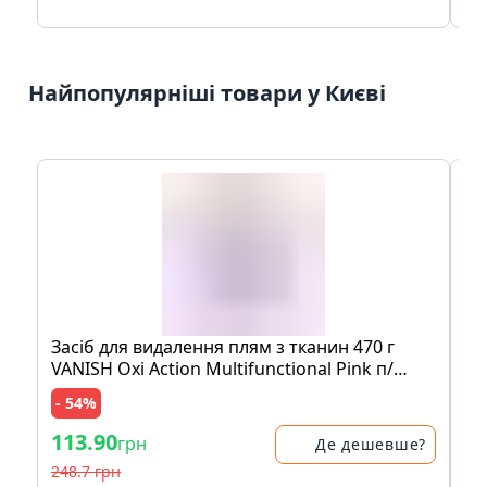
Найпопулярніші товари у Києві
Засіб для видалення плям з тканин 470 г
Мо
VANISH Oxi Action Multifunctional Pink п/
шо
банка
пе
- 54%
- 
113.90
83
грн
Де дешевше?
248.7 грн
17