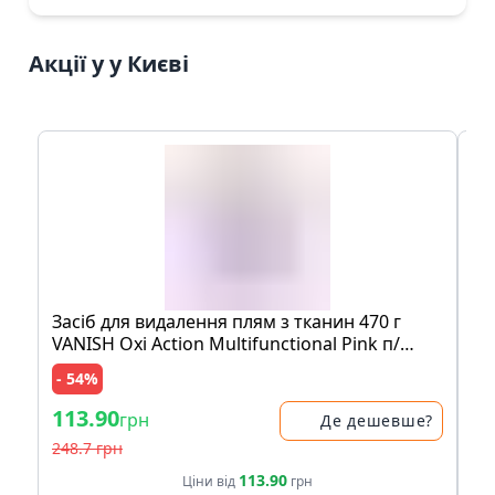
Акції у у Києві
Засіб для видалення плям з тканин 470 г
Мо
VANISH Oxi Action Multifunctional Pink п/
шо
банка
пе
- 54%
- 
113.90
83
грн
Де дешевше?
248.7 грн
17
113.90
Ціни від
грн