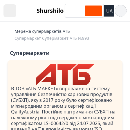
Відкри
Shurshilo
UA
Open sidebar
Мережа супермаркетів АТБ
Супермаркет Супермаркет АТБ №893
Супермаркети
В ТОВ «АТБ-МАРКЕТ» впроваджено систему
управління безпечністю харчових продуктів
(СУБХП), яку з 2017 року було сертифіковано
міжнародним органом з сертифікації
QalityAustria. Постійне підтримання СУБХП на
належному рівні підтверджено міжнародним
сертифікатом LS–00642/0 від 24.07.2025, який
виданий на її відповідність вимогам ISO