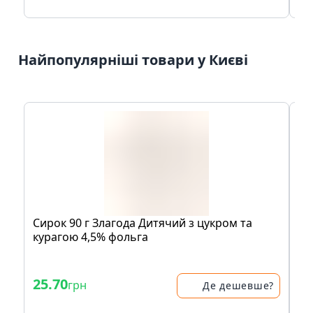
Найпопулярніші товари у Києві
Сирок 90 г Злагода Дитячий з цукром та
Ос
курагою 4,5% фольга
Кв
- 
25.70
38
грн
Де дешевше?
51.