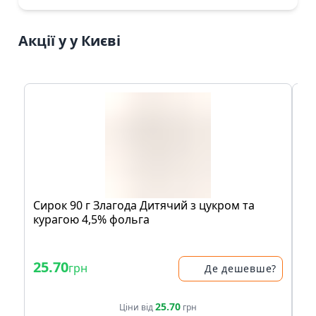
Акції у у Києві
Сирок 90 г Злагода Дитячий з цукром та
Ос
курагою 4,5% фольга
Кв
- 
25.70
38
грн
Де дешевше?
51.
25.70
Ціни від
грн