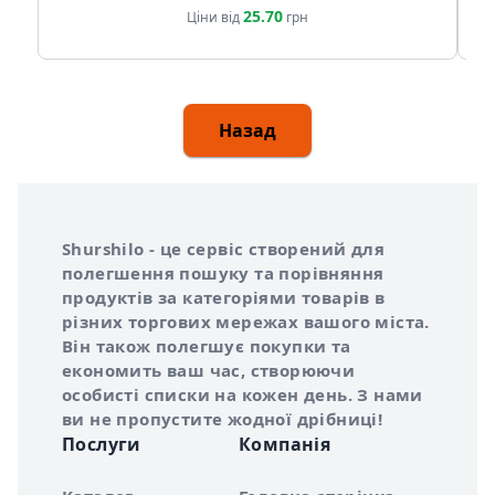
25.70
Ціни від
грн
Назад
Інформація про Shurshilo та корисні посилання
Про сервіс Shurshilo
Shurshilo - це сервіс створений для
полегшення пошуку та порівняння
продуктів за категоріями товарів в
різних торгових мережах вашого міста.
Він також полегшує покупки та
економить ваш час, створюючи
особисті списки на кожен день. З нами
ви не пропустите жодної дрібниці!
Послуги
Компанія