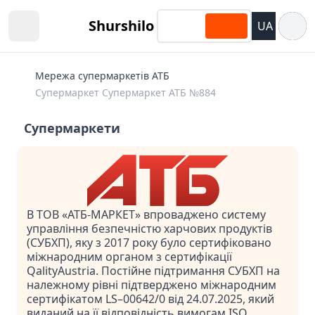
Відкри
Shurshilo
UA
Open sidebar
Мережа супермаркетів АТБ
Супермаркет Супермаркет АТБ №884
Супермаркети
В ТОВ «АТБ-МАРКЕТ» впроваджено систему
управління безпечністю харчових продуктів
(СУБХП), яку з 2017 року було сертифіковано
міжнародним органом з сертифікації
QalityAustria. Постійне підтримання СУБХП на
належному рівні підтверджено міжнародним
сертифікатом LS–00642/0 від 24.07.2025, який
виданий на її відповідність вимогам ISO