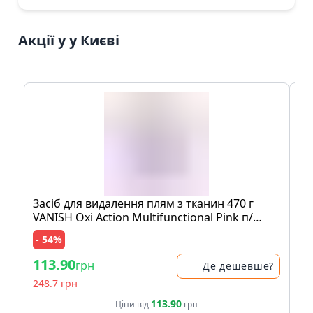
Акції у у Києві
Засіб для видалення плям з тканин 470 г
Мо
VANISH Oxi Action Multifunctional Pink п/
шо
банка
пе
- 54%
- 
113.90
83
грн
Де дешевше?
248.7 грн
17
113.90
Ціни від
грн