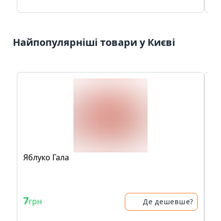
Найпопулярніші товари у Києві
Яблуко Гала
Яб
7
45
грн
Де дешевше?