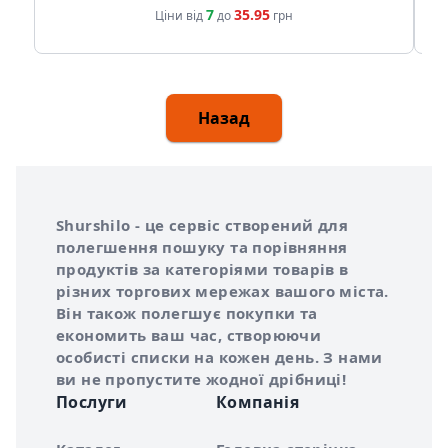
7
35.95
Ціни від
до
грн
Назад
Інформація про Shurshilo та корисні посилання
Про сервіс Shurshilo
Shurshilo - це сервіс створений для
полегшення пошуку та порівняння
продуктів за категоріями товарів в
різних торгових мережах вашого міста.
Він також полегшує покупки та
економить ваш час, створюючи
особисті списки на кожен день. З нами
ви не пропустите жодної дрібниці!
Послуги
Компанія