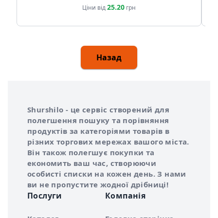
25.20
Ціни від
грн
Назад
Інформація про Shurshilo та корисні посилання
Про сервіс Shurshilo
Shurshilo - це сервіс створений для
полегшення пошуку та порівняння
продуктів за категоріями товарів в
різних торгових мережах вашого міста.
Він також полегшує покупки та
економить ваш час, створюючи
особисті списки на кожен день. З нами
ви не пропустите жодної дрібниці!
Послуги
Компанія