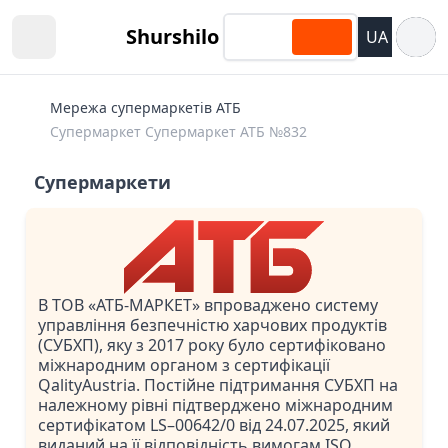
Відкри
Shurshilo
UA
Open sidebar
Мережа супермаркетів АТБ
Супермаркет Супермаркет АТБ №832
Супермаркети
В ТОВ «АТБ-МАРКЕТ» впроваджено систему
управління безпечністю харчових продуктів
(СУБХП), яку з 2017 року було сертифіковано
міжнародним органом з сертифікації
QalityAustria. Постійне підтримання СУБХП на
належному рівні підтверджено міжнародним
сертифікатом LS–00642/0 від 24.07.2025, який
виданий на її відповідність вимогам ISO