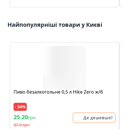
Найпопулярніші товари у Києві
Пиво безалкогольне 0,5 л Hike Zero ж/б
Пл
Se
- 34%
- 
25.20
38
грн
Де дешевше?
37.9 грн
47.