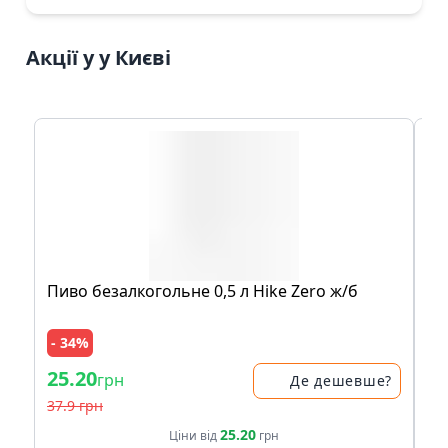
Акції у у Києві
Пиво безалкогольне 0,5 л Hike Zero ж/б
Пл
Se
- 34%
- 
25.20
38
грн
Де дешевше?
37.9 грн
47.
25.20
Ціни від
грн