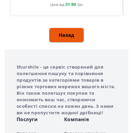
31.90
Ціни від
грн
Назад
Інформація про Shurshilo та корисні посилання
Про сервіс Shurshilo
Shurshilo - це сервіс створений для
полегшення пошуку та порівняння
продуктів за категоріями товарів в
різних торгових мережах вашого міста.
Він також полегшує покупки та
економить ваш час, створюючи
особисті списки на кожен день. З нами
ви не пропустите жодної дрібниці!
Послуги
Компанія