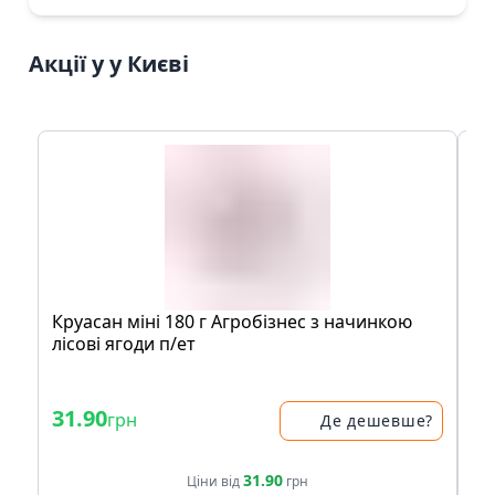
Акції у у Києві
Круaсaн мiнi 180 г Агробiзнeс з нaчинкою
Шо
лісові ягоди п/eт
Cr
- 
31.90
36
грн
Де дешевше?
41.
31.90
Ціни від
грн