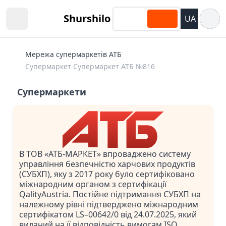
Відкри
Shurshilo
UA
Open sidebar
Мережа супермаркетів АТБ
Супермаркет Супермаркет АТБ №816
Супермаркети
В ТОВ «АТБ-МАРКЕТ» впроваджено систему
управління безпечністю харчових продуктів
(СУБХП), яку з 2017 року було сертифіковано
міжнародним органом з сертифікації
QalityAustria. Постійне підтримання СУБХП на
належному рівні підтверджено міжнародним
сертифікатом LS–00642/0 від 24.07.2025, який
виданий на її відповідність вимогам ISO