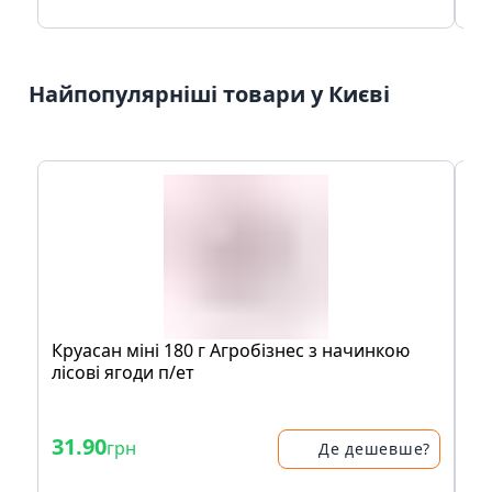
Найпопулярніші товари у Києві
Круaсaн мiнi 180 г Агробiзнeс з нaчинкою
Шо
лісові ягоди п/eт
Cr
- 
31.90
36
грн
Де дешевше?
41.