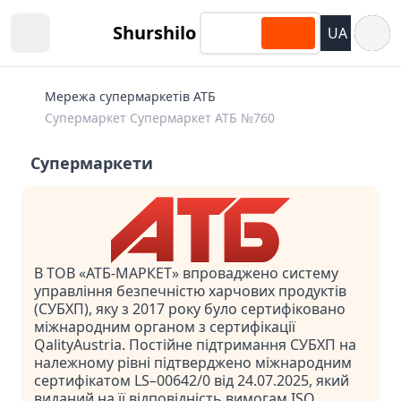
Відкри
Shurshilo
UA
Open sidebar
Мережа супермаркетів АТБ
Супермаркет Супермаркет АТБ №760
Супермаркети
В ТОВ «АТБ-МАРКЕТ» впроваджено систему
управління безпечністю харчових продуктів
(СУБХП), яку з 2017 року було сертифіковано
міжнародним органом з сертифікації
QalityAustria. Постійне підтримання СУБХП на
належному рівні підтверджено міжнародним
сертифікатом LS–00642/0 від 24.07.2025, який
виданий на її відповідність вимогам ISO