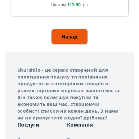
113.90
Ціни від
грн
Назад
Інформація про Shurshilo та корисні посилання
Про сервіс Shurshilo
Shurshilo - це сервіс створений для
полегшення пошуку та порівняння
продуктів за категоріями товарів в
різних торгових мережах вашого міста.
Він також полегшує покупки та
економить ваш час, створюючи
особисті списки на кожен день. З нами
ви не пропустите жодної дрібниці!
Послуги
Компанія