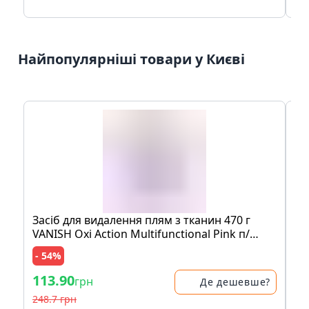
Найпопулярніші товари у Києві
Засіб для видалення плям з тканин 470 г
Мо
VANISH Oxi Action Multifunctional Pink п/
шо
банка
пе
- 54%
- 
113.90
83
грн
Де дешевше?
248.7 грн
17