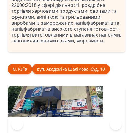
22000:2018 у сфері діяльності: роздрібна
торгівля харчовими продуктами, овочами та
фруктами, випічкою та грильованими
виробами із заморожених напівфабрикатів та
напівфабрикатів високого ступеня готовності,
торгівля виготовленими в магазинах напоями,
свіжовичавленими соками, морозивом.
м. Київ
вул. Академіка Шалімова, буд. 10