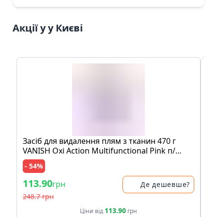
Акції у у Києві
Засіб для видалення плям з тканин 470 г
Мо
VANISH Oxi Action Multifunctional Pink п/
шо
банка
пе
- 54%
- 
113.90
83
грн
Де дешевше?
248.7 грн
17
113.90
Ціни від
грн