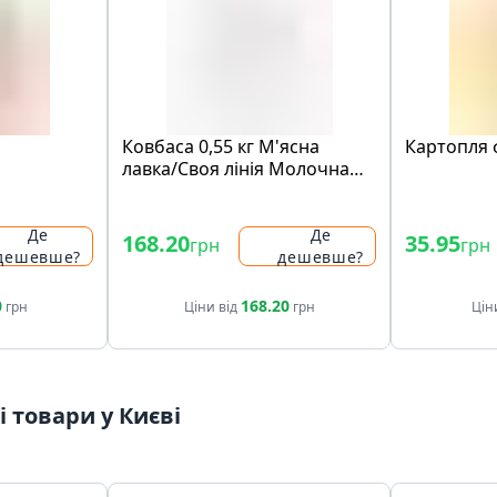
а
Ковбаса 0,55 кг М'ясна
Картопля ф
лавка/Своя лінія Молочна
ДСТУ вар вектор
Де
Де
168.20
35.95
грн
грн
дешевше?
дешевше?
0
168.20
грн
Ціни від
грн
Цін
 товари у Києві