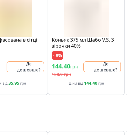
асована в сітці
Коньяк 375 мл Шабо V.S. 3
На
зiрочки 40%
Co
се
- 9%
- 
Де
Де
144.40
52
грн
дешевше?
дешевше?
158.9 грн
60.
35.95
144.40
и від
грн
Ціни від
грн