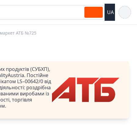
Відкрит
UA
маркет АТБ №725
х продуктів (СУБХП),
ityAustria. Постійне
катом LS–00642/0 від
 діяльності: роздрібна
ованими виробами із
сті, торгівля
ом.