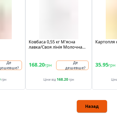
а
Ковбаса 0,55 кг М'ясна
Картопля ф
лавка/Своя лінія Молочна
ДСТУ вар вектор
Де
Де
168.20
35.95
грн
грн
дешевше?
дешевше?
0
168.20
грн
Ціни від
грн
Цін
Назад