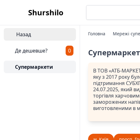
Shurshilo
Головна
Мережі супе
Назад
Де дешевше?
0
Супермарке
Супермаркети
В ТОВ «АТБ-МАРКЕТ
яку з 2017 року бу
підтримання СУБХП
24.07.2025, який ви
торгівля харчовим
заморожених напів
виготовленими в 
м. Київ
просп. Го