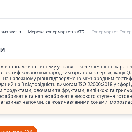
рмаркетів
Мережа супермаркетів АТБ
Супермаркет Супер
ти
» впроваджено систему управління безпечністю харчови
ло сертифіковано міжнародним органом з сертифікації Qal
 на належному рівні підтверджено міжнародним сертифі
даний на її відповідність вимогам ISO 22000:2018 у сфері
и продуктами, овочами та фруктами, випічкою та гриль
фабрикатів та напівфабрикатів високого ступеня готовно
магазинах напоями, свіжовичавленими соками, морозив
лосіївський, 128