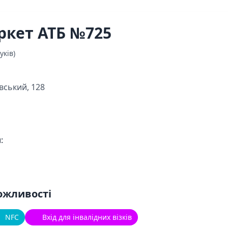
ркет АТБ №725
уків)
ївський, 128
:
ожливості
NFC
Вхід для інвалідних візків