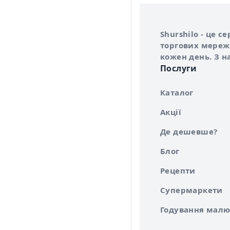
Інформація про 
Про сервіс Shurs
Shurshilo - це 
торгових мережа
кожен день. З н
Послуги
Каталог
Акції
Де дешевше?
Блог
Рецепти
Супермаркети
Годування малю