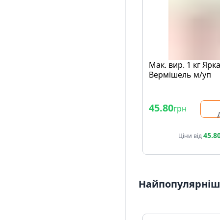
Мак. вир. 1 кг Ярк
Вермішель м/уп
45.80
грн
45.8
Ціни від
Найпопулярніші