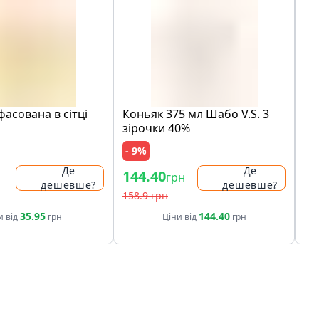
асована в сітці
Коньяк 375 мл Шабо V.S. 3
На
зiрочки 40%
Co
се
- 9%
- 
Де
Де
144.40
52
грн
дешевше?
дешевше?
158.9 грн
60.
35.95
144.40
и від
грн
Ціни від
грн