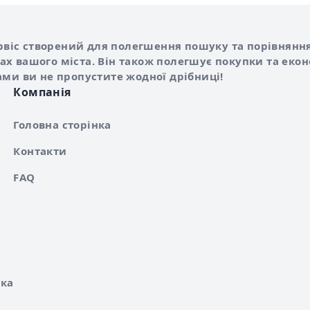
Shurshilo та корисні посилання
hilo
сервіс створений для полегшення пошуку та порівняння
х вашого міста. Він також полегшує покупки та еко
ами ви не пропустите жодної дрібниці!
Компанія
Головна сторінка
Контакти
FAQ
ка