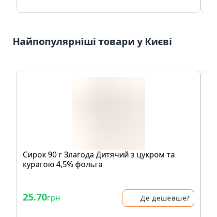
Найпопулярніші товари у Києві
Сирок 90 г Злагода Дитячий з цукром та
Ос
курагою 4,5% фольга
Кв
- 
25.70
38
грн
Де дешевше?
51.