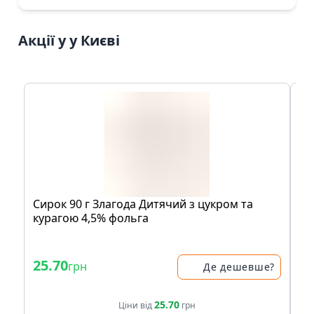
Акції у у Києві
Сирок 90 г Злагода Дитячий з цукром та
Ос
курагою 4,5% фольга
Кв
- 
25.70
38
грн
Де дешевше?
51.
25.70
Ціни від
грн