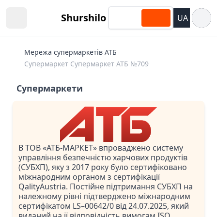
Відкри
Shurshilo
UA
Open sidebar
Мережа супермаркетів АТБ
Супермаркет Супермаркет АТБ №709
Супермаркети
В ТОВ «АТБ-МАРКЕТ» впроваджено систему
управління безпечністю харчових продуктів
(СУБХП), яку з 2017 року було сертифіковано
міжнародним органом з сертифікації
QalityAustria. Постійне підтримання СУБХП на
належному рівні підтверджено міжнародним
сертифікатом LS–00642/0 від 24.07.2025, який
виданий на її відповідність вимогам ISO