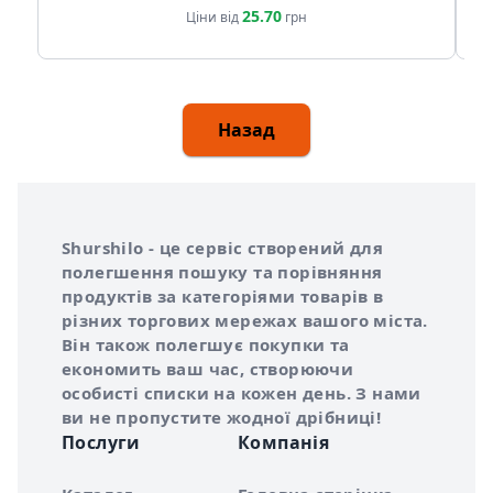
25.70
Ціни від
грн
Назад
Інформація про Shurshilo та корисні посилання
Про сервіс Shurshilo
Shurshilo - це сервіс створений для
полегшення пошуку та порівняння
продуктів за категоріями товарів в
різних торгових мережах вашого міста.
Він також полегшує покупки та
економить ваш час, створюючи
особисті списки на кожен день. З нами
ви не пропустите жодної дрібниці!
Послуги
Компанія