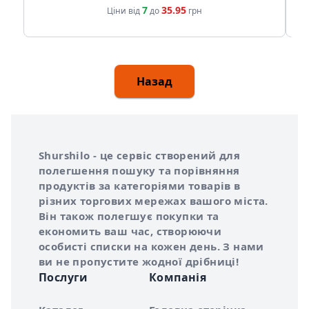
7
35.95
Ціни від
до
грн
Назад
Інформація про Shurshilo та корисні посилання
Про сервіс Shurshilo
Shurshilo - це сервіс створений для
полегшення пошуку та порівняння
продуктів за категоріями товарів в
різних торгових мережах вашого міста.
Він також полегшує покупки та
економить ваш час, створюючи
особисті списки на кожен день. З нами
ви не пропустите жодної дрібниці!
Послуги
Компанія