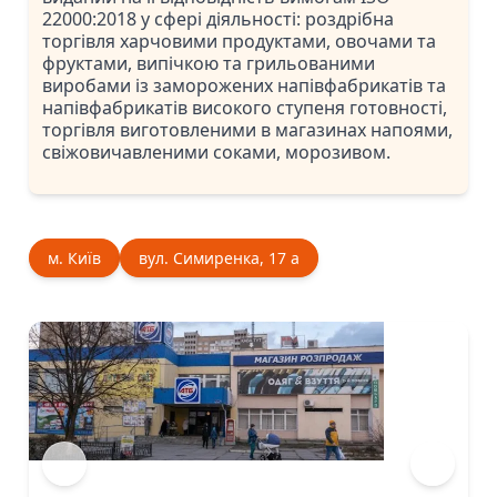
22000:2018 у сфері діяльності: роздрібна
торгівля харчовими продуктами, овочами та
фруктами, випічкою та грильованими
виробами із заморожених напівфабрикатів та
напівфабрикатів високого ступеня готовності,
торгівля виготовленими в магазинах напоями,
свіжовичавленими соками, морозивом.
м. Київ
вул. Симиренка, 17 а