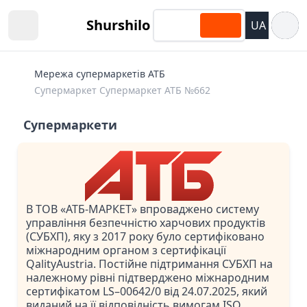
Відкри
Shurshilo
UA
Open sidebar
Мережа супермаркетів АТБ
Супермаркет Супермаркет АТБ №662
Супермаркети
В ТОВ «АТБ-МАРКЕТ» впроваджено систему
управління безпечністю харчових продуктів
(СУБХП), яку з 2017 року було сертифіковано
міжнародним органом з сертифікації
QalityAustria. Постійне підтримання СУБХП на
належному рівні підтверджено міжнародним
сертифікатом LS–00642/0 від 24.07.2025, який
виданий на її відповідність вимогам ISO