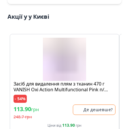
Акції у у Києві
Засіб для видалення плям з тканин 470 г
Мо
VANISH Oxi Action Multifunctional Pink п/
шо
банка
пе
- 54%
- 
113.90
83
грн
Де дешевше?
248.7 грн
17
113.90
Ціни від
грн