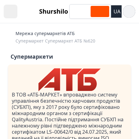
Відкри
Shurshilo
UA
Open sidebar
Мережа супермаркетів АТБ
Супермаркет Супермаркет АТБ №620
Супермаркети
В ТОВ «АТБ-МАРКЕТ» впроваджено систему
управління безпечністю харчових продуктів
(СУБХП), яку з 2017 року було сертифіковано
міжнародним органом з сертифікації
QalityAustria. Постійне підтримання СУБХП на
належному рівні підтверджено міжнародним
сертифікатом LS–00642/0 від 24.07.2025, який
виданий на її відповідність вимогам ISO