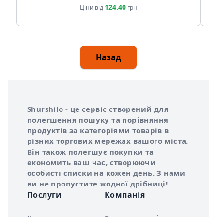
124.40
Ціни від
грн
Назад
Інформація про Shurshilo та корисні посилання
Про сервіс Shurshilo
Shurshilo - це сервіс створений для
полегшення пошуку та порівняння
продуктів за категоріями товарів в
різних торгових мережах вашого міста.
Він також полегшує покупки та
економить ваш час, створюючи
особисті списки на кожен день. З нами
ви не пропустите жодної дрібниці!
Послуги
Компанія