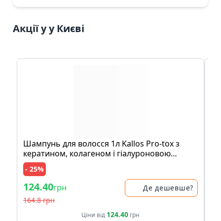
Акції у у Києві
Шампунь для волосся 1л Kallos Pro-tox з
Шe
кератином, колагеном і гіалуроновою
кислотою
- 25%
- 
124.40
1
грн
Де дешевше?
164.8 грн
14
124.40
Ціни від
грн