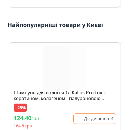
Найпопулярніші товари у Києві
Шампунь для волосся 1л Kallos Pro-tox з
Шe
кератином, колагеном і гіалуроновою
кислотою
- 25%
- 
124.40
1
грн
Де дешевше?
164.8 грн
14