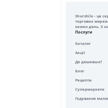
Інформація про 
Про сервіс Shurs
Shurshilo - це 
торгових мережа
кожен день. З н
Послуги
Каталог
Акції
Де дешевше?
Блог
Рецепти
Супермаркети
Годування малю