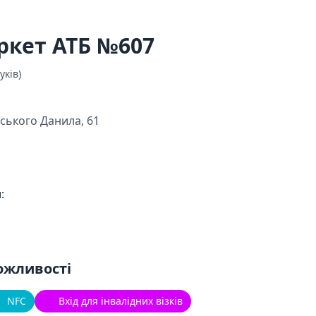
ркет АТБ №607
уків)
ського Данила, 61
:
ожливості
NFC
Вхід для інвалідних візків