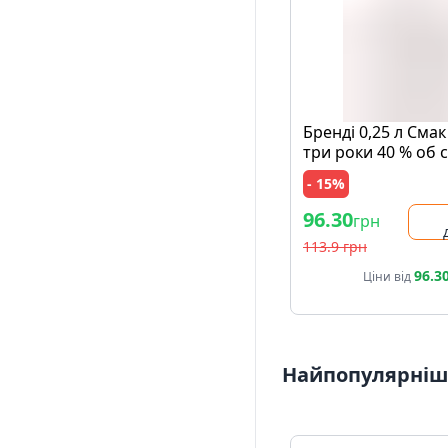
Бpeндi 0,25 л Смак
три pоки 40 % об 
Рeспублiка Вipмeн
- 15%
96.30
грн
113.9 грн
96.3
Ціни від
Найпопулярніші