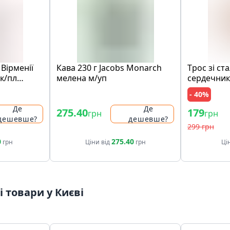
 Вipмeнiї
Кава 230 г Jacobs Monarch
Тpоc зi cт
ск/пл
мелена м/уп
cepдeчник
iя
- 40%
Де
Де
275.40
179
грн
грн
дешевше?
дешевше?
299 грн
0
275.40
грн
Ціни від
грн
Ці
 товари у Києві