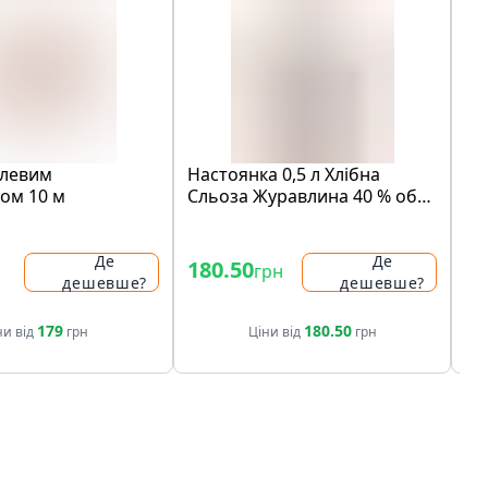
алeвим
Настоянка 0,5 л Хлібна
Мо
ом 10 м
Сльоза Журавлина 40 % об
Св
ск/бут 0,5 л
ва
- 
Де
Де
180.50
12
грн
дешевше?
дешевше?
17
179
180.50
ни від
грн
Ціни від
грн