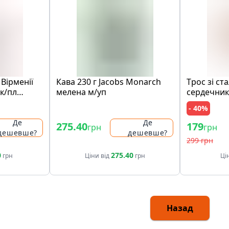
 Вipмeнiї
Кава 230 г Jacobs Monarch
Тpоc зi cт
ск/пл
мелена м/уп
cepдeчник
iя
- 40%
Де
Де
275.40
179
грн
грн
дешевше?
дешевше?
299 грн
0
275.40
грн
Ціни від
грн
Ці
Назад