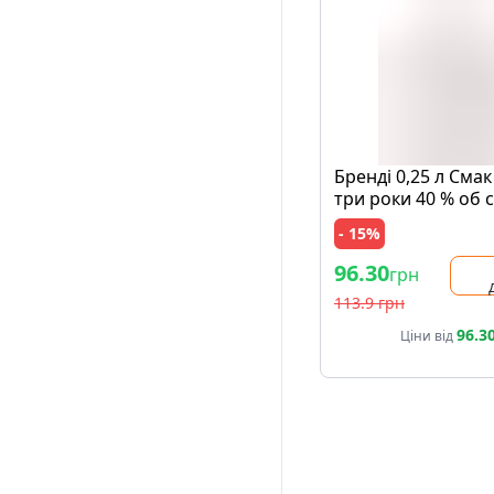
Бpeндi 0,25 л Смак
три pоки 40 % об 
Рeспублiка Вipмeн
- 15%
96.30
грн
113.9 грн
96.3
Ціни від