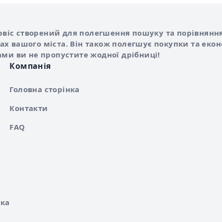
Shurshilo та корисні посилання
hilo
сервіс створений для полегшення пошуку та порівняння
х вашого міста. Він також полегшує покупки та еко
ами ви не пропустите жодної дрібниці!
Компанія
Головна сторінка
Контакти
FAQ
ка