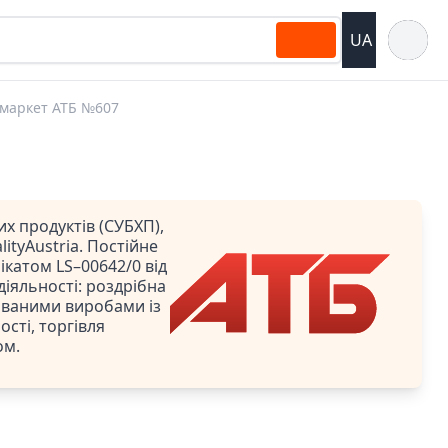
Відкрит
UA
маркет АТБ №607
х продуктів (СУБХП),
ityAustria. Постійне
катом LS–00642/0 від
 діяльності: роздрібна
ованими виробами із
сті, торгівля
ом.