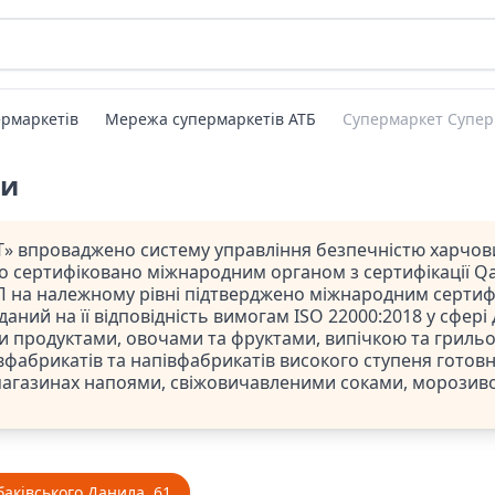
рмаркетів
Мережа супермаркетів АТБ
Супермаркет Супер
ти
» впроваджено систему управління безпечністю харчови
ло сертифіковано міжнародним органом з сертифікації Qal
 на належному рівні підтверджено міжнародним сертифі
даний на її відповідність вимогам ISO 22000:2018 у сфері
и продуктами, овочами та фруктами, випічкою та гриль
фабрикатів та напівфабрикатів високого ступеня готовно
магазинах напоями, свіжовичавленими соками, морозив
аківського Данила, 61