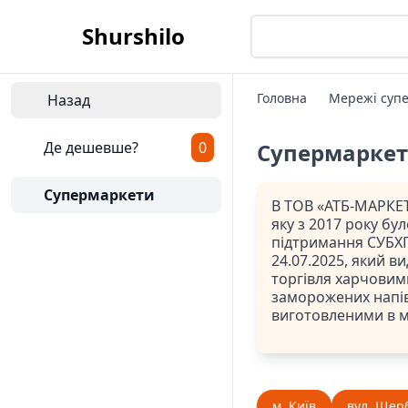
Shurshilo
Головна
Мережі супе
Назад
Де дешевше?
0
Супермарке
Супермаркети
В ТОВ «АТБ-МАРКЕТ
яку з 2017 року бу
підтримання СУБХП
24.07.2025, який ви
торгівля харчовим
заморожених напів
виготовленими в 
м. Київ
вул. Щерб