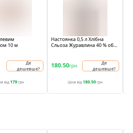
алeвим
Настоянка 0,5 л Хлібна
Мо
ом 10 м
Сльоза Журавлина 40 % об
Св
ск/бут 0,5 л
ва
- 
Де
Де
180.50
12
грн
дешевше?
дешевше?
17
179
180.50
ни від
грн
Ціни від
грн