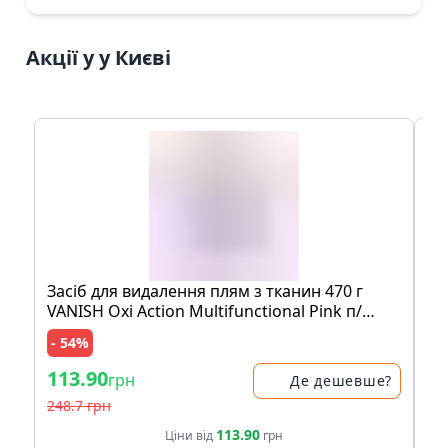
Акції у у Києві
Засіб для видалення плям з тканин 470 г
Мо
VANISH Oxi Action Multifunctional Pink п/
шо
банка
пе
- 54%
- 
113.90
83
грн
Де дешевше?
248.7 грн
17
113.90
Ціни від
грн