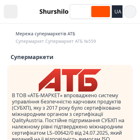
Відкри
Shurshilo
UA
Open sidebar
Мережа супермаркетів АТБ
Супермаркет Супермаркет АТБ №559
Супермаркети
В ТОВ «АТБ-МАРКЕТ» впроваджено систему
управління безпечністю харчових продуктів
(СУБХП), яку з 2017 року було сертифіковано
міжнародним органом з сертифікації
QalityAustria. Постійне підтримання СУБХП на
належному рівні підтверджено міжнародним
сертифікатом LS–00642/0 від 24.07.2025, який
виданий на її відповідність вимогам ISO