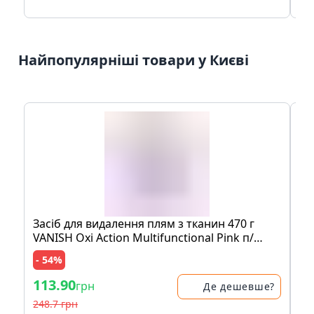
Найпопулярніші товари у Києві
Засіб для видалення плям з тканин 470 г
Мо
VANISH Oxi Action Multifunctional Pink п/
шо
банка
пе
- 54%
- 
113.90
83
грн
Де дешевше?
248.7 грн
17