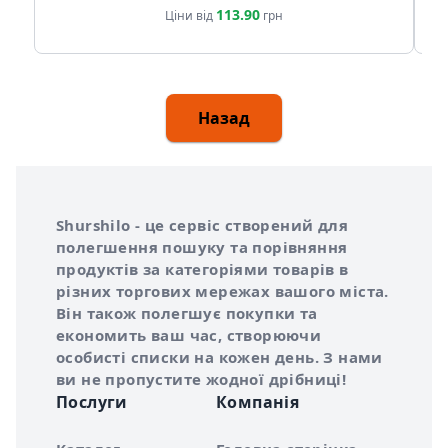
113.90
Ціни від
грн
Назад
Інформація про Shurshilo та корисні посилання
Про сервіс Shurshilo
Shurshilo - це сервіс створений для
полегшення пошуку та порівняння
продуктів за категоріями товарів в
різних торгових мережах вашого міста.
Він також полегшує покупки та
економить ваш час, створюючи
особисті списки на кожен день. З нами
ви не пропустите жодної дрібниці!
Послуги
Компанія